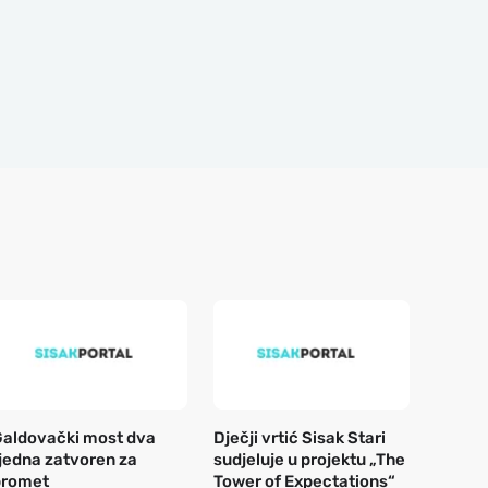
aldovački most dva
Dječji vrtić Sisak Stari
jedna zatvoren za
sudjeluje u projektu „The
promet
Tower of Expectations“