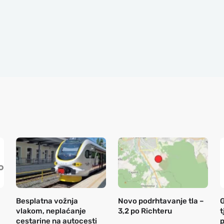
Besplatna vožnja
Novo podrhtavanje tla –
G
vlakom, neplaćanje
3,2 po Richteru
t
cestarine na autocesti