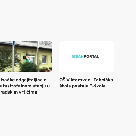
isačke odgojiteljice o
OŠ Viktorovac i Tehnička
atastrofalnom stanju u
škola postaju E-škole
radskim vrtićima