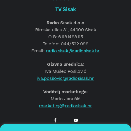
TV Sisak
Radio Sisak d.o.o
Rimska ulica 31, 44000 Sisak
OIB: 61181498115
Telefon: 044/522 099
Email:
radio.sisak@radiosisak.hr
Glavna urednica:
Iva Mušec Posilović
iva.posilovic@radiosisak.hr
Voditelj marketinga:
Mario Janušić
marketing@radiosisak.hr