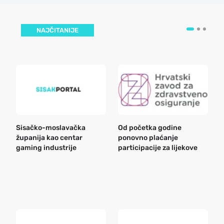
NAJČITANIJE
Sisačko-moslavačka
Od početka godine
B
županija kao centar
ponovno plaćanje
n
gaming industrije
participacije za lijekove
a
o
r
e
k