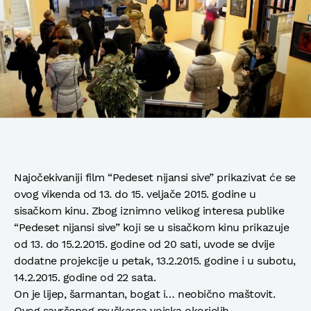
Najočekivaniji film “Pedeset nijansi sive” prikazivat će se
ovog vikenda od 13. do 15. veljače 2015. godine u
sisačkom kinu. Zbog iznimno velikog interesa publike
“Pedeset nijansi sive” koji se u sisačkom kinu prikazuje
od 13. do 15.2.2015. godine od 20 sati, uvode se dvije
dodatne projekcije u petak, 13.2.2015. godine i u subotu,
14.2.2015. godine od 22 sata.
On je lijep, šarmantan, bogat i… neobično maštovit.
Ovog savršenog muškarca vojska okorjelih