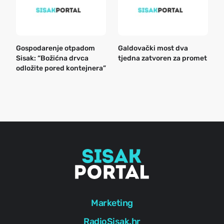
Gospodarenje otpadom
Galdovački most dva
B
Sisak: “Božićna drvca
tjedna zatvoren za promet
n
odložite pored kontejnera”
a
o
r
e
g
Marketing
RadioSisak.hr