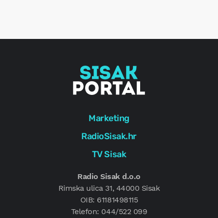
r
e
g
Marketing
RadioSisak.hr
TV Sisak
Radio Sisak d.o.o
Rimska ulica 31, 44000 Sisak
OIB: 61181498115
Telefon: 044/522 099