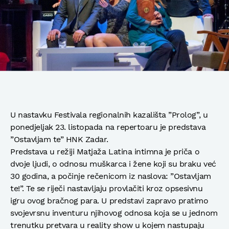
U nastavku Festivala regionalnih kazališta ”Prolog”, u
ponedjeljak 23. listopada na repertoaru je predstava
”Ostavljam te” HNK Zadar.
Predstava u režiji Matjaža Latina intimna je priča o
dvoje ljudi, o odnosu muškarca i žene koji su braku već
30 godina, a počinje rečenicom iz naslova: ”Ostavljam
te!”. Te se riječi nastavljaju provlačiti kroz opsesivnu
igru ovog bračnog para. U predstavi zapravo pratimo
svojevrsnu inventuru njihovog odnosa koja se u jednom
trenutku pretvara u reality show u kojem nastupaju