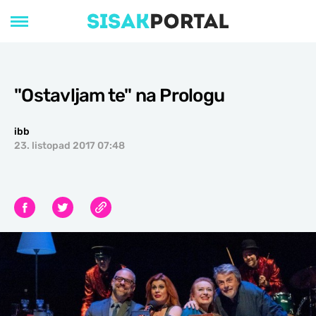
''Ostavljam te'' na Prologu
ibb
23. listopad 2017 07:48