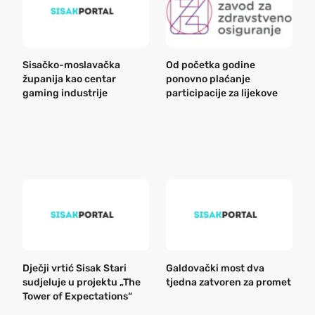
Sisačko-moslavačka
Od početka godine
B
županija kao centar
ponovno plaćanje
n
gaming industrije
participacije za lijekove
a
o
r
e
k
Dječji vrtić Sisak Stari
Galdovački most dva
B
sudjeluje u projektu „The
tjedna zatvoren za promet
n
Tower of Expectations“
a
o