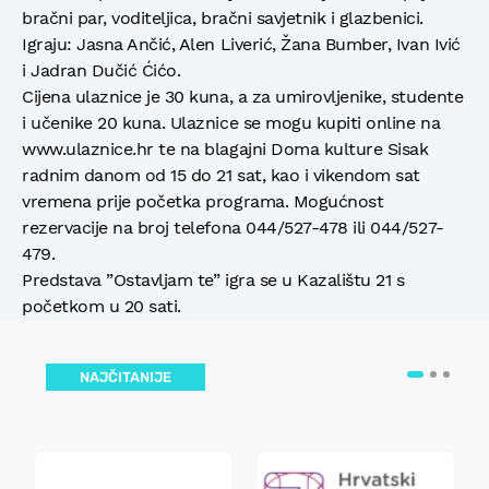
bračni par, voditeljica, bračni savjetnik i glazbenici.
Igraju: Jasna Ančić, Alen Liverić, Žana Bumber, Ivan Ivić
i Jadran Dučić Ćićo.
Cijena ulaznice je 30 kuna, a za umirovljenike, studente
i učenike 20 kuna. Ulaznice se mogu kupiti online na
www.ulaznice.hr te na blagajni Doma kulture Sisak
radnim danom od 15 do 21 sat, kao i vikendom sat
vremena prije početka programa. Mogućnost
rezervacije na broj telefona 044/527-478 ili 044/527-
479.
Predstava ”Ostavljam te” igra se u Kazalištu 21 s
početkom u 20 sati.
NAJČITANIJE