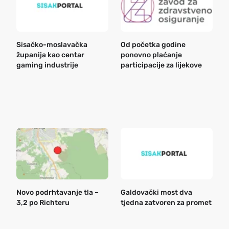
Sisačko-moslavačka
Od početka godine
B
županija kao centar
ponovno plaćanje
n
gaming industrije
participacije za lijekove
a
o
r
e
k
Novo podrhtavanje tla –
Galdovački most dva
B
3,2 po Richteru
tjedna zatvoren za promet
n
a
o