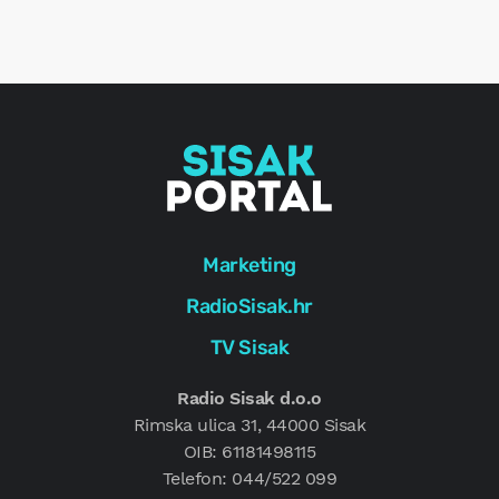
r
e
g
Marketing
RadioSisak.hr
TV Sisak
Radio Sisak d.o.o
Rimska ulica 31, 44000 Sisak
OIB: 61181498115
Telefon: 044/522 099