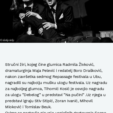
Stručni žiri, kojeg čine glumica Radmila Živković,
dramaturginja Maja Pelević i redatelj Boro Drašković,
nakon završetka sedmog Repassage festivala u Ubu,
nagradili su najbolju mušku ulogu festivala. Uz nagradu
za najboljeg glumca, Tihomić Kosić je osvojio nagradu
za ulogu ”Debelog” u predstavi ”Na pučini” .Uz njega u
predstavi igraju Stiv Stipić, Zoran Ivanić, Mihovil
Mioković i Tomislav Beuk.
Ovime se nastavlja niz vrlo uspješnih gostovanja Scene