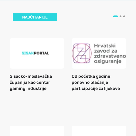
NAJČITANIJE
Sisačko-moslavačka
Od početka godine
B
županija kao centar
ponovno plaćanje
n
gaming industrije
participacije za lijekove
a
o
r
e
k