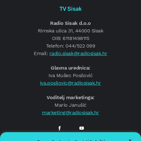
TV Sisak
Radio Sisak d.o.o
Rimska ulica 31, 44000 Sisak
OIB: 61181498115
Telefon: 044/522 099
Email:
radio.sisak@radiosisak.hr
Glavna urednica:
Iva Mušec Posilović
iva.posilovic@radiosisak.hr
Voditelj marketinga:
Mario Janušić
marketing@radiosisak.hr
X