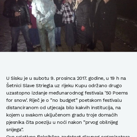
U Sisku je u subotu 9. prosinca 2017. godine, u 19 h na
Šetnici Slave Striegla uz rijeku Kupu održano drugo
uzastopno izdanje međunarodnog festivala ’50 Poems
for snow’. Riječ je o ”no budget” poetskom festivalu
distanciranom od utjecaja bilo kakvih institucija, na
kojem u svakom uključenom gradu troje domaćih
pjesnika čita poeziju u noći nakon ”prvog obilnijeg
snijega”.
Ova relativno fleksibilna zadatost glavnog organizatora