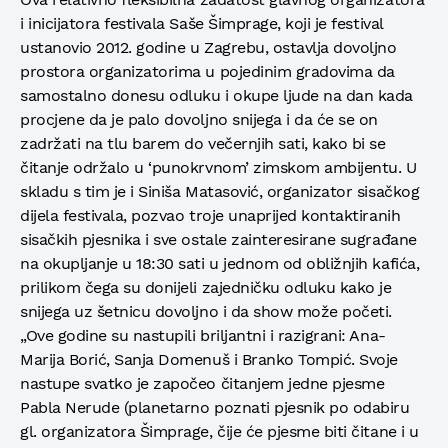
i inicijatora festivala Saše Šimprage, koji je festival
ustanovio 2012. godine u Zagrebu, ostavlja dovoljno
prostora organizatorima u pojedinim gradovima da
samostalno donesu odluku i okupe ljude na dan kada
procjene da je palo dovoljno snijega i da će se on
zadržati na tlu barem do večernjih sati, kako bi se
čitanje održalo u ‘punokrvnom’ zimskom ambijentu. U
skladu s tim je i Siniša Matasović, organizator sisačkog
dijela festivala, pozvao troje unaprijed kontaktiranih
sisačkih pjesnika i sve ostale zainteresirane sugrađane
na okupljanje u 18:30 sati u jednom od obližnjih kafića,
prilikom čega su donijeli zajedničku odluku kako je
snijega uz šetnicu dovoljno i da show može početi.
„Ove godine su nastupili briljantni i razigrani: Ana-
Marija Borić, Sanja Domenuš i Branko Tompić. Svoje
nastupe svatko je započeo čitanjem jedne pjesme
Pabla Nerude (planetarno poznati pjesnik po odabiru
gl. organizatora Šimprage, čije će pjesme biti čitane i u