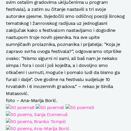
svim ostalim gradovima uključenima u program
festivala), a zatim su čitanje nastavili s tri svoje
autorske pjesme. Svjedočili smo odličnoj poeziji širokog
tematskog i žanrovskog radijusa uz jednoglasni
zaključak kako s festivalom nastavljamo i dogodine
nastupom troje novih pjesnika. Na sve upite
sumnjičavih prolaznika, poznanika i prijatelja: ”Koja je
zapravo svrha ovoga festivala?”, odgovaramo otprilike
ovako: ”Nismo sigurni ni sami, ali baš nam je nekako
simpa i fora i cool i još koješta, a i dovoljno smo
otkačeni i uvrnuti, moguće i pomalo ludi da bismo ga
furali i dalje”. Ove godine na festivalu sudjeluje 10
hrvatskih i 6 inozemnih gradova.“ – rekao je Siniša
Matasović.
foto – Ana-Marija Borić.