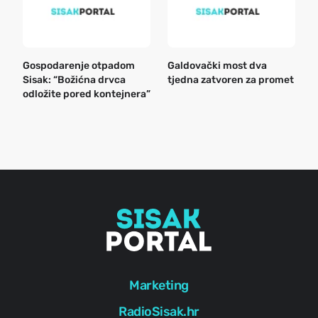
Gospodarenje otpadom
Galdovački most dva
B
Sisak: “Božićna drvca
tjedna zatvoren za promet
n
odložite pored kontejnera”
a
o
r
e
g
Marketing
RadioSisak.hr