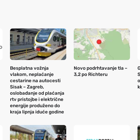
Besplatna vožnja
Novo podrhtavanje tla –
vlakom, neplaćanje
3,2 po Richteru
S
cestarine na autocesti
o
Sisak – Zagreb,
k
oslobađanje od plaćanja
rtv pristojbe i električne
energije produženo do
kraja lipnja iduće godine