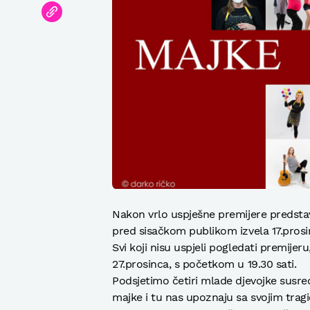
Nakon vrlo uspješne premijere predstav
pred sisačkom publikom izvela 17.prosi
Svi koji nisu uspjeli pogledati premije
27.prosinca, s početkom u 19.30 sati.
Podsjetimo četiri mlade djevojke susreć
majke i tu nas upoznaju sa svojim trag