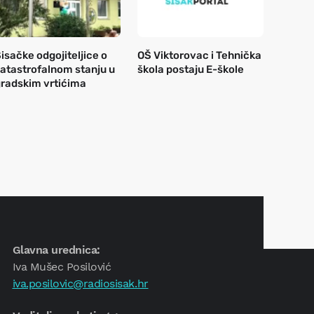
isačke odgojiteljice o
OŠ Viktorovac i Tehnička
atastrofalnom stanju u
škola postaju E-škole
radskim vrtićima
Glavna urednica:
Iva Mušec Posilović
iva.posilovic@radiosisak.hr