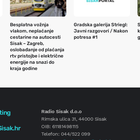
Besplatna vožnja
Gradska galerija Striegl:
S
vlakom, neplaćanje
Javni razgovori / Nakon
k
cestarine na autocesti
potresa #1
g
Sisak – Zagreb,
oslobađanje od plaćanja
rtv pristojbe i električne
energije na snazi do
kraja godine
Radio Sisak d.o.o
ting
Rimska ulica 31, 44000 Sisak
OIB: 61181498115
isak.hr
Telefon: 044/522 099