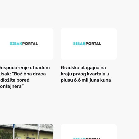
Gospodarenje otpadom
Gradska blagajna na
isak: “Božićna drvca
kraju prvog kvartala u
dložite pored
plusu 6,6 milijuna kuna
ontejnera”