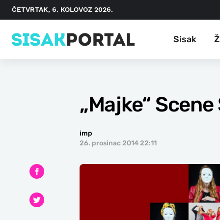
ČETVRTAK, 6. KOLOVOZ 2026.
Sisak
Ž
„Majke“ Scene 
imp
26. prosinac 2014 22:11