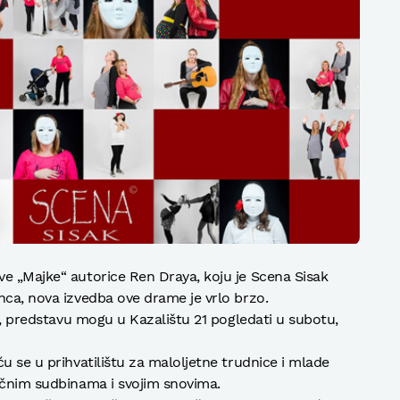
e „Majke“ autorice Ren Draya, koju je Scena Sisak
nca, nova izvedba ove drame je vrlo brzo.
ru, predstavu mogu u Kazalištu 21 pogledati u subotu,
u se u prihvatilištu za maloljetne trudnice i mlade
ičnim sudbinama i svojim snovima.