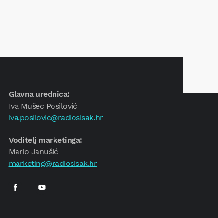
Glavna urednica:
Iva Mušec Posilović
iva.posilovic@radiosisak.hr
Voditelj marketinga:
Mario Janušić
marketing@radiosisak.hr