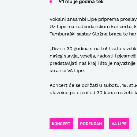
91 mu je godina tek
Vokalni ansambl Lipe priprema proslav
Uz Lipe, na rođendanskom koncertu, kao
Tamburaški sastav Složna braća te harm
„Divnih 30 godina smo tu! I zato s vel
našeg slavlja, veselja, radosti i pjesme
predstavljati naš kraj i što je najvažni
stranici VA Lipe.
Koncert će se održati u subotu, 19. st
ulaznice po cijeni od 30 kuna možete kup
KONCERT
ROĐENDAN
VA LIPE