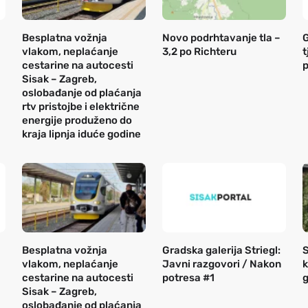
Besplatna vožnja
Novo podrhtavanje tla –
G
vlakom, neplaćanje
3,2 po Richteru
t
cestarine na autocesti
Sisak – Zagreb,
oslobađanje od plaćanja
rtv pristojbe i električne
energije produženo do
kraja lipnja iduće godine
Besplatna vožnja
Gradska galerija Striegl:
S
vlakom, neplaćanje
Javni razgovori / Nakon
k
cestarine na autocesti
potresa #1
g
Sisak – Zagreb,
oslobađanje od plaćanja