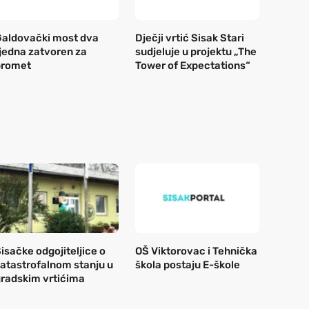
aldovački most dva
Dječji vrtić Sisak Stari
jedna zatvoren za
sudjeluje u projektu „The
promet
Tower of Expectations“
isačke odgojiteljice o
OŠ Viktorovac i Tehnička
atastrofalnom stanju u
škola postaju E-škole
radskim vrtićima