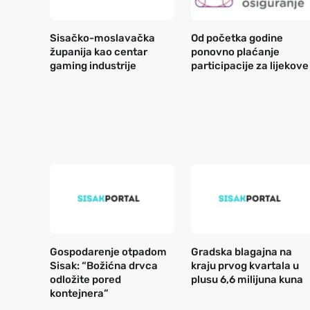
Sisačko-moslavačka
Od početka godine
županija kao centar
ponovno plaćanje
gaming industrije
participacije za lijekove
Gospodarenje otpadom
Gradska blagajna na
Sisak: “Božićna drvca
kraju prvog kvartala u
odložite pored
plusu 6,6 milijuna kuna
kontejnera”