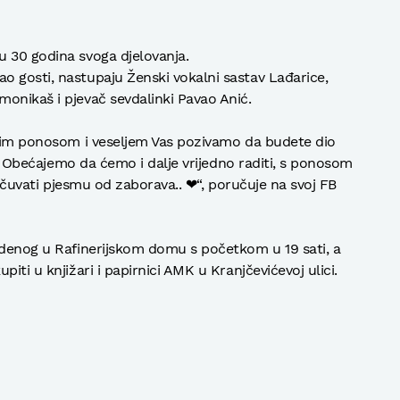
u 30 godina svoga djelovanja.
 gosti, nastupaju Ženski vokalni sastav Lađarice,
onikaš i pjevač sevdalinki Pavao Anić.
ikim ponosom i veseljem Vas pozivamo da budete dio
!!! Obećajemo da ćemo i dalje vrijedno raditi, s ponosom
je čuvati pjesmu od zaborava.. ❤“, poručuje na svoj FB
udenog u Rafinerijskom domu s početkom u 19 sati, a
iti u knjižari i papirnici AMK u Kranjčevićevoj ulici.