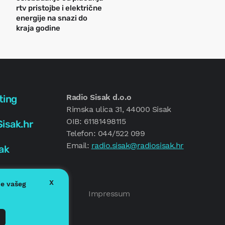
rtv pristojbe i električne
energije na snazi do
kraja godine
Radio Sisak d.o.o
ting
Rimska ulica 31, 44000 Sisak
OIB: 61181498115
isak.hr
Telefon: 044/522 099
Email:
radio.sisak@radiosisak.hr
ak
X
je vašeg
Politika kolačića
Impressum