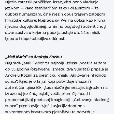
Njezin estetski pročišćen izraz, virtuozno vladanje
jezikom – kako standardom tako i dijalektom – te
duboki humanizam, čine njezin opus trajnim zalogom
hrvatske kulture. Nagrada sv. Kvirina dolazi kao kruna
njezina dugogodišnjeg, iznimno bogatog i autentičnog
stvaralaštva u kojemu poezija ostaje utočište misli,
ljepote i nepokolebljive etičnosti.
„Mali Kvirin“ za Andreja Kozinu
Nagrada „Mali Kvirin“ za najbolju zbirku poezije autora
do 35 godina (objavljenu između dva Susreta) pripala je
Andreju Kozini za pjesničku knjigu „Golovanje hladnog
sunca“. Riječ je o knjizi koja potvrđuje snažan i
autentičan pjesnički glas mlađe generacije, izgrađen na
izraženoj jezičnoj osjetljivosti, promišljenosti i
prepoznatljivoj poetskoj imaginaciji. „Golovanje hladnog
sunca“ predstavlja svjež i uvjerljiv doprinos
suvremenom hrvatskom pjesništvu te potvrđuje