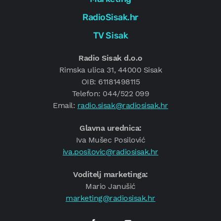
RadioSisak.hr
TV Sisak
Radio Sisak d.o.o
Rimska ulica 31, 44000 Sisak
OIB: 61181498115
Telefon: 044/522 099
Email:
radio.sisak@radiosisak.hr
Glavna urednica:
Iva Mušec Posilović
iva.posilovic@radiosisak.hr
Voditelj marketinga:
Mario Janušić
marketing@radiosisak.hr