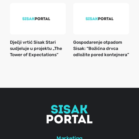
Dječji vrtić Sisak Stari
Gospodarenje otpadom
B
sudjeluje u projektu „The
Sisak: “Božićna drvca
n
Tower of Expectations“
odložite pored kontejnera”
a
o
r
e
g
Marketing