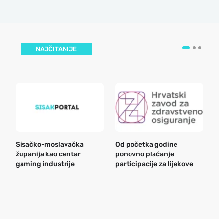
NAJČITANIJE
Sisačko-moslavačka
Od početka godine
B
županija kao centar
ponovno plaćanje
n
gaming industrije
participacije za lijekove
a
o
r
e
k