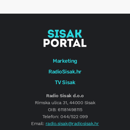
e
g
Marketing
RadioSisak.hr
TV Sisak
Radio Sisak d.o.o
Rimska ulica 31, 44000 Sisak
OIB: 61181498115
Telefon: 044/522 099
Email:
radio.sisak@radiosisak.hr