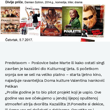
Predstavom – Poslovice babe Marte ili kako ostati singl
završen je kazališni dio Kulturnog ljeta. S početkom
srpnja sve se seli na veliko platno – starta ljetno kino,
najavljuje ravanteljica Doma kulture Valentina Ivanković
Pelikan
„Prošle godine je to bio pilot projekt koji je uspio. Ove
godine vas sve očekujemo u jendoj lijepoj opuštenoj
atmosferi atrija dvorišta Kazališta 21.Ponesite si dekice,
ili ćemo vas mi dočekati s dekicama. Opustite se i