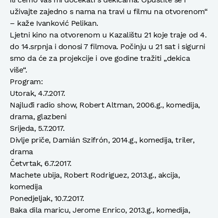
uživajte zajedno s nama na travi u filmu na otvorenom“
– kaže Ivanković Pelikan.
Ljetni kino na otvorenom u Kazalištu 21 koje traje od 4.
do 14.srpnja i donosi 7 filmova. Počinju u 21 sat i sigurni
smo da će za projekcije i ove godine tražiti „dekica
više“.
Program:
Utorak, 4.7.2017.
Najluđi radio show, Robert Altman, 2006.g., komedija,
drama, glazbeni
Srijeda, 5.7.2017.
Divlje priče, Damián Szifrón, 2014.g., komedija, triler,
drama
Četvrtak, 6.7.2017.
Machete ubija, Robert Rodriguez, 2013.g., akcija,
komedija
Ponedjeljak, 10.7.2017.
Baka dila maricu, Jerome Enrico, 2013.g., komedija,