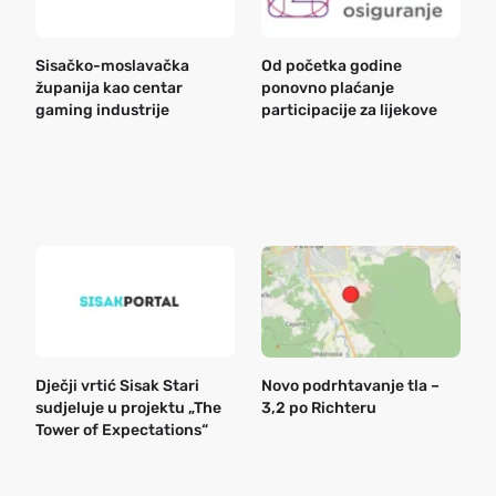
Sisačko-moslavačka
Od početka godine
B
županija kao centar
ponovno plaćanje
n
gaming industrije
participacije za lijekove
a
o
r
e
k
Dječji vrtić Sisak Stari
Novo podrhtavanje tla –
B
sudjeluje u projektu „The
3,2 po Richteru
n
Tower of Expectations“
a
o
r