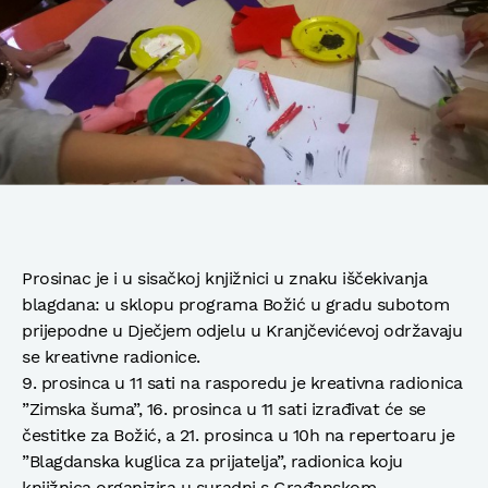
Prosinac je i u sisačkoj knjižnici u znaku iščekivanja
blagdana: u sklopu programa Božić u gradu subotom
prijepodne u Dječjem odjelu u Kranjčevićevoj održavaju
se kreativne radionice.
9. prosinca u 11 sati na rasporedu je kreativna radionica
”Zimska šuma”, 16. prosinca u 11 sati izrađivat će se
čestitke za Božić, a 21. prosinca u 10h na repertoaru je
”Blagdanska kuglica za prijatelja”, radionica koju
knjižnica organizira u suradni s Građanskom