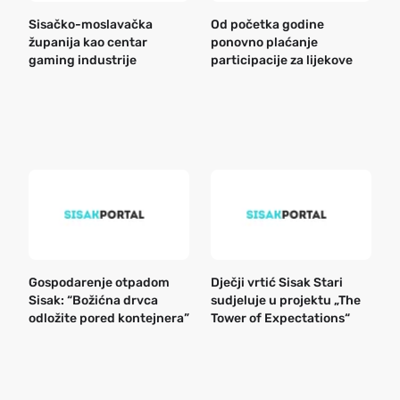
Sisačko-moslavačka
Od početka godine
B
županija kao centar
ponovno plaćanje
n
gaming industrije
participacije za lijekove
a
o
r
e
k
Gospodarenje otpadom
Dječji vrtić Sisak Stari
B
Sisak: “Božićna drvca
sudjeluje u projektu „The
n
odložite pored kontejnera”
Tower of Expectations“
a
o
r
e
g