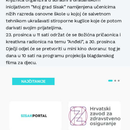
inicijativom ”Moj grad Sisak” namijenjena učenicima
nižih razreda osnovne škole u kojoj će salvetnom
tehnikom ukrašavati stiroporne kuglice koje će potom
darivati svojim prijateljima.
23. prosinca u 11 sati održat će se Božićna pričaonica i
kreativna radionica na temu ”Anđeli”, a 30. prosinca
Dječji odjel će se pretvoriti u mini kino dvoranu: tog je
dana u 10 sati na programu projekcija blagdanskog
filma za djecu.
NAJČITANIJE