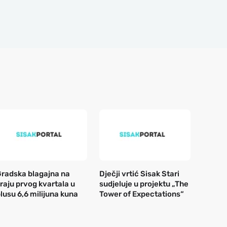
radska blagajna na
Dječji vrtić Sisak Stari
raju prvog kvartala u
sudjeluje u projektu „The
lusu 6,6 milijuna kuna
Tower of Expectations“