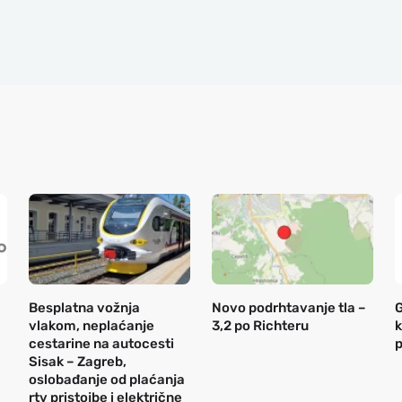
Besplatna vožnja
Novo podrhtavanje tla –
G
vlakom, neplaćanje
3,2 po Richteru
k
cestarine na autocesti
p
Sisak – Zagreb,
oslobađanje od plaćanja
rtv pristojbe i električne