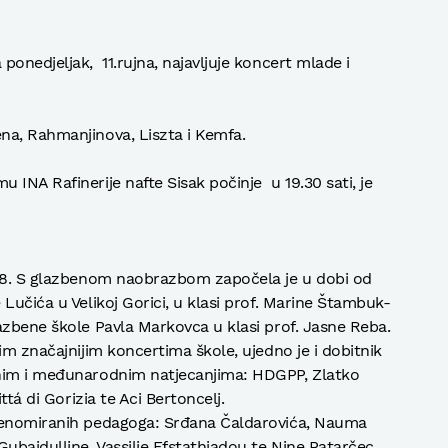
onedjeljak, 11.rujna, najavljuje koncert mlade i
na, Rahmanjinova, Liszta i Kemfa.
INA Rafinerije nafte Sisak počinje u 19.30 sati, je
998. S glazbenom naobrazbom započela je u dobi od
Lučića u Velikoj Gorici, u klasi prof. Marine Štambuk-
azbene škole Pavla Markovca u klasi prof. Jasne Reba.
im značajnijim koncertima škole, ujedno je i dobitnik
vnim i međunarodnim natjecanjima: HDGPP, Zlatko
ttá di Gorizia te Aci Bertoncelj.
 renomiranih pedagoga: Srđana Čaldarovića, Nauma
ubajdulline, Vassilie Efstathiadou te Nine Patarčec.