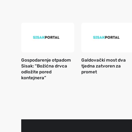
Gospodarenje otpadom
Galdovački most dva
Sisak: “Božićna drvca
tjedna zatvoren za
odložite pored
promet
kontejnera”