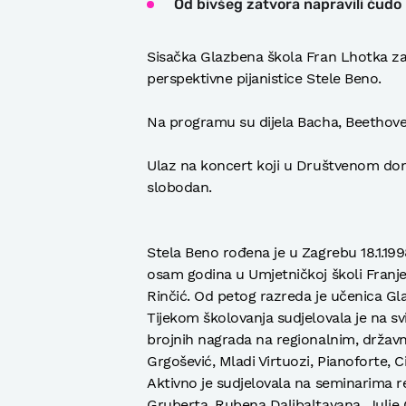
Od bivšeg zatvora napravili čudo
Sisačka Glazbena škola Fran Lhotka za p
perspektivne pijanistice Stele Beno.
Na programu su dijela Bacha, Beethove
Ulaz na koncert koji u Društvenom domu 
slobodan.
Stela Beno rođena je u Zagrebu 18.1.1
osam godina u Umjetničkoj školi Franje 
Rinčić. Od petog razreda je učenica Gl
Tijekom školovanja sudjelovala je na sv
brojnih nagrada na regionalnim, drža
Grgošević, Mladi Virtuozi, Pianoforte, Ci
Aktivno je sudjelovala na seminarima
Gruberta, Rubena Dalibaltayana, Julie G