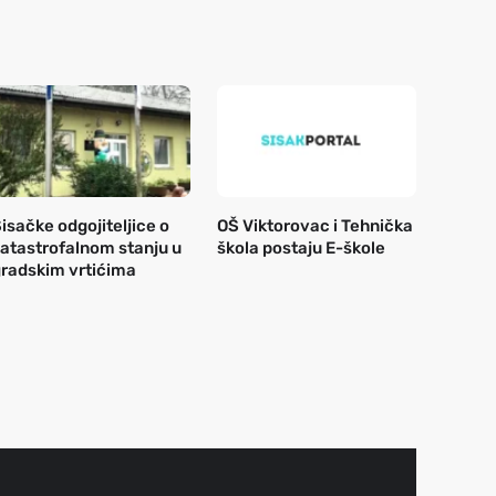
isačke odgojiteljice o
OŠ Viktorovac i Tehnička
atastrofalnom stanju u
škola postaju E-škole
radskim vrtićima