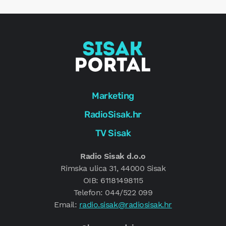
g
Marketing
RadioSisak.hr
TV Sisak
Radio Sisak d.o.o
Rimska ulica 31, 44000 Sisak
OIB: 61181498115
Telefon: 044/522 099
Email:
radio.sisak@radiosisak.hr