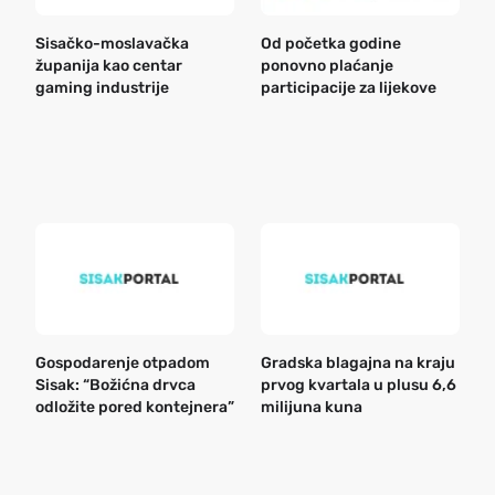
Sisačko-moslavačka
Od početka godine
B
županija kao centar
ponovno plaćanje
n
gaming industrije
participacije za lijekove
a
o
r
e
k
Gospodarenje otpadom
Gradska blagajna na kraju
B
Sisak: “Božićna drvca
prvog kvartala u plusu 6,6
n
odložite pored kontejnera”
milijuna kuna
a
o
r
e