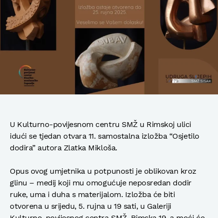
U Kulturno-povijesnom centru SMŽ u Rimskoj ulici
idući se tjedan otvara 11. samostalna izložba “Osjetilo
dodira” autora Zlatka Mikloša.
Opus ovog umjetnika u potpunosti je oblikovan kroz
glinu – medij koji mu omogućuje neposredan dodir
ruke, uma i duha s materijalom. Izložba će biti
otvorena u srijedu, 5. rujna u 19 sati, u Galeriji
Kulturno-povijesnog centra SMŽ, Rimska 19, a moći će