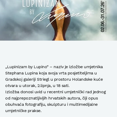
„Lupinizam by Lupino“ – naziv je izložbe umjetnika
Stephana Lupina koja svoja vrta posjetiteljima u
Gradskoj galeriji Striegl u prostoru Holandske kuće
otvara u utorak, 2.lipnja, u 18 sati.
Izložba donosi uvid u recentni umjetnički rad jednog
od najprepoznatljivijih hrvatskih autora, čiji opus
obuhvaća fotografiju, skulpturu i multimedijalne
umjetničke prakse.