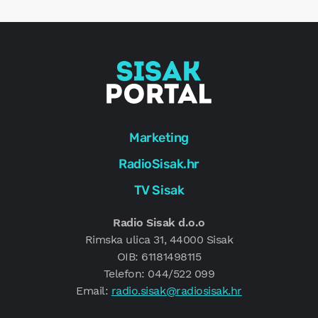
g
Marketing
RadioSisak.hr
TV Sisak
Radio Sisak d.o.o
Rimska ulica 31, 44000 Sisak
OIB: 61181498115
Telefon: 044/522 099
Email:
radio.sisak@radiosisak.hr