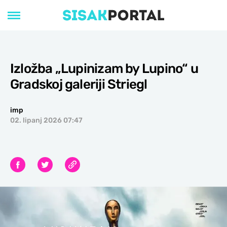
Izložba „Lupinizam by Lupino“ u
Gradskoj galeriji Striegl
imp
02. lipanj 2026 07:47