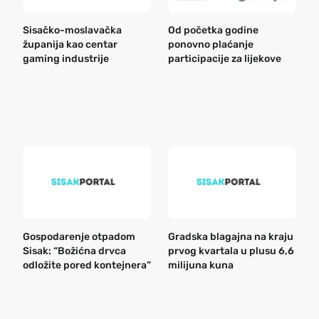
Sisačko-moslavačka
Od početka godine
B
županija kao centar
ponovno plaćanje
n
gaming industrije
participacije za lijekove
a
o
r
e
k
Gospodarenje otpadom
Gradska blagajna na kraju
B
Sisak: “Božićna drvca
prvog kvartala u plusu 6,6
n
odložite pored kontejnera”
milijuna kuna
a
o
r
e