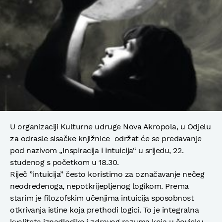
U organizaciji Kulturne udruge Nova Akropola, u Odjelu
za odrasle sisačke knjižnice održat će se predavanje
pod nazivom „Inspiracija i intuicija“ u srijedu, 22.
studenog s početkom u 18.30.
Riječ ”intuicija” često koristimo za označavanje nečeg
neodređenoga, nepotkrijepljenog logikom. Prema
starim je filozofskim učenjima intuicija sposobnost
otkrivanja istine koja prethodi logici. To je integralna
kvaliteta iznadlogike i zdravog razuma koja u čovjeku