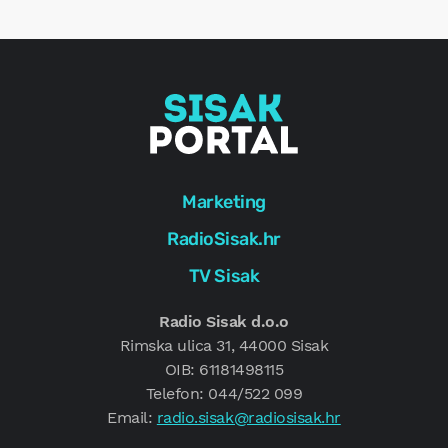
g
Marketing
RadioSisak.hr
TV Sisak
Radio Sisak d.o.o
Rimska ulica 31, 44000 Sisak
OIB: 61181498115
Telefon: 044/522 099
Email:
radio.sisak@radiosisak.hr