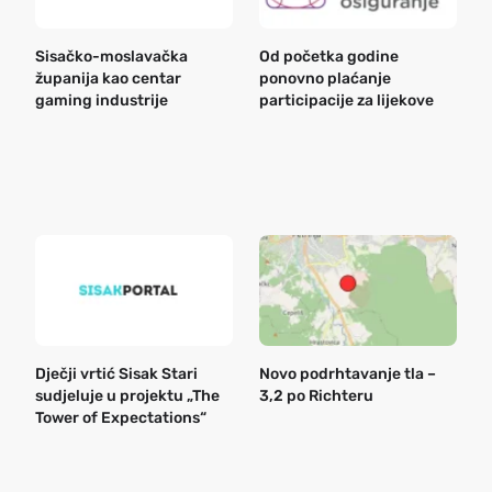
Sisačko-moslavačka
Od početka godine
B
županija kao centar
ponovno plaćanje
n
gaming industrije
participacije za lijekove
a
o
r
e
k
Dječji vrtić Sisak Stari
Novo podrhtavanje tla –
B
sudjeluje u projektu „The
3,2 po Richteru
n
Tower of Expectations“
a
o
r
e