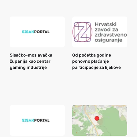
Sisačko-moslavačka
Od početka godine
B
županija kao centar
ponovno plaćanje
n
gaming industrije
participacije za lijekove
a
o
r
e
k