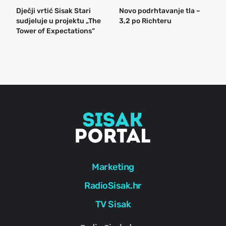
Dječji vrtić Sisak Stari
Novo podrhtavanje tla –
B
sudjeluje u projektu „The
3,2 po Richteru
n
Tower of Expectations“
a
o
r
e
g
Marketing
RadioSisak.hr
TV Sisak