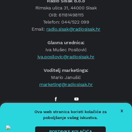
Radio Sisak d.o.o
Rimska ulica 31, 44000 Sisak
OIB: 61181498115
Telefon: 044/522 099
Email:
radio.sisak@radiosisak.hr
Glavna urednica:
Iva Mušec Posilović
iva.posilovic@radiosisak.hr
Voditelj marketinga:
Mario Janušić
marketing@radiosisak.hr
X
Ova web stranica koristi kolačiće za
© 2026.
Radio Sisak
poboljšanje vašeg iskustva.
Politika privatnosti
Politika kolačića
POSTAVKE KOLAČIĆA