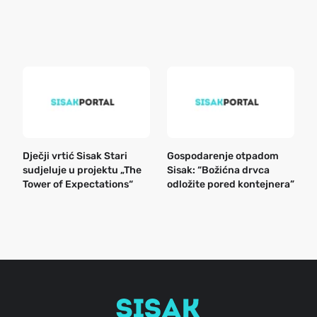
r
e
k
Dječji vrtić Sisak Stari
Gospodarenje otpadom
B
sudjeluje u projektu „The
Sisak: “Božićna drvca
n
Tower of Expectations“
odložite pored kontejnera”
a
o
r
e
g