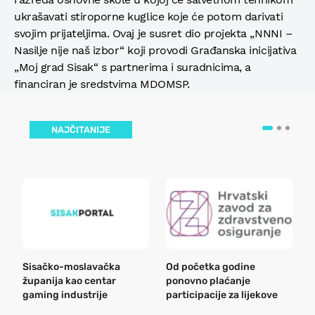
ukrašavati stiroporne kuglice koje će potom darivati
svojim prijateljima. Ovaj je susret dio projekta „NNNI –
Nasilje nije naš izbor“ koji provodi Građanska inicijativa
„Moj grad Sisak“ s partnerima i suradnicima, a
financiran je sredstvima MDOMSP.
NAJČITANIJE
Sisačko-moslavačka
Od početka godine
B
županija kao centar
ponovno plaćanje
n
gaming industrije
participacije za lijekove
a
o