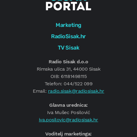
Marketing
RadioSisak.hr
TV Sisak
Radio Sisak d.o.o
Rimska ulica 31, 44000 Sisak
OIB: 61181498115
Telefon: 044/522 099
Email:
radio.sisak@radiosisak.hr
Glavna urednica:
Iva Mušec Posilović
iva.posilovic@radiosisak.hr
Voditelj marketinga: