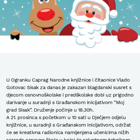
U Ogranku Caprag Narodne knjižnice i čitaonice Vlado
Gotovac Sisak za danas je zakazan blagdanski susret s
djecom osnovnoškolske i predškolske dobi uz prigodno
darivanje u suradnji s Građanskom inicijativom ”Moj
grad Sisak”. Druženje počinje u 18.30h.
A 21. prosinca s početkom u 10 sati u Dječjem odjelu
knjižnice, u suradnji s Građanskom inicijativom, održat
će se kreativna radionica namijenjena učenicima nižih
razreda osnovne škole u kojoj će salvetnom tehnikom