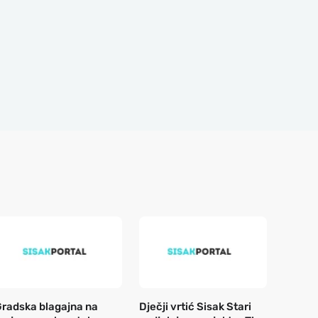
radska blagajna na
Dječji vrtić Sisak Stari