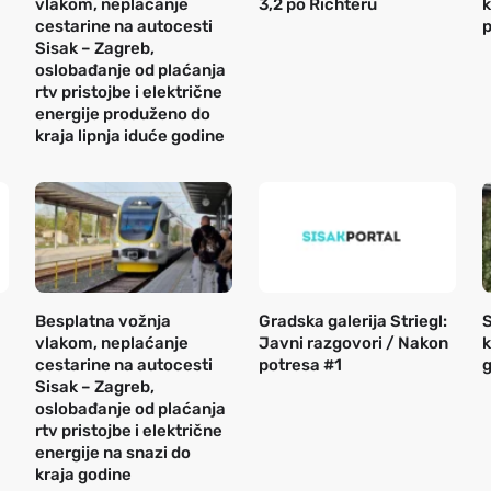
vlakom, neplaćanje
3,2 po Richteru
k
cestarine na autocesti
p
Sisak – Zagreb,
oslobađanje od plaćanja
rtv pristojbe i električne
energije produženo do
kraja lipnja iduće godine
Besplatna vožnja
Gradska galerija Striegl:
S
vlakom, neplaćanje
Javni razgovori / Nakon
k
cestarine na autocesti
potresa #1
g
Sisak – Zagreb,
oslobađanje od plaćanja
rtv pristojbe i električne
energije na snazi do
kraja godine