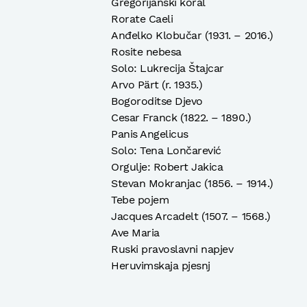
Gregorijanski koral
Rorate Caeli
Anđelko Klobučar (1931. – 2016.)
Rosite nebesa
Solo: Lukrecija Štajcar
Arvo Pärt (r. 1935.)
Bogoroditse Djevo
Cesar Franck (1822. – 1890.)
Panis Angelicus
Solo: Tena Lončarević
Orgulje: Robert Jakica
Stevan Mokranjac (1856. – 1914.)
Tebe pojem
Jacques Arcadelt (1507. – 1568.)
Ave Maria
Ruski pravoslavni napjev
Heruvimskaja pjesnj