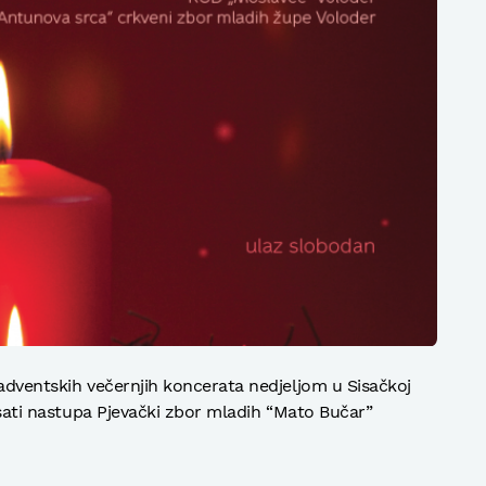
 adventskih večernjih koncerata nedjeljom u Sisačkoj
0 sati nastupa Pjevački zbor mladih “Mato Bučar”