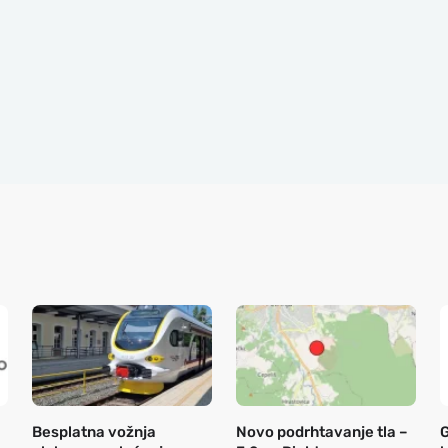
Besplatna vožnja
Novo podrhtavanje tla –
G