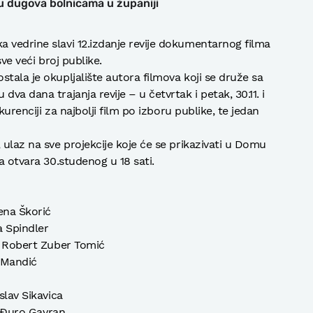
ju dugova bolnicama u županiji
 vedrine slavi 12.izdanje revije dokumentarnog filma
sve veći broj publike.
tala je okupljalište autora filmova koji se druže sa
va dana trajanja revije – u četvrtak i petak, 30.11. i
nkurenciji za najbolji film po izboru publike, te jedan
 ulaz na sve projekcije koje će se prikazivati u Domu
a otvara 30.studenog u 18 sati.
rena Škorić
a Spindler
or Robert Zuber Tomić
a Mandić
slav Sikavica
or Đuro Gavran