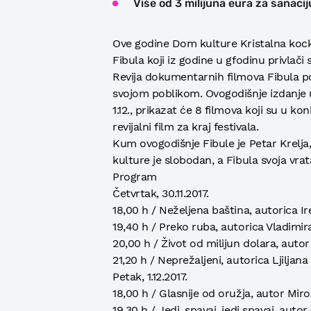
Više od 3 milijuna eura za sanaci
Ove godine Dom kulture Kristalna kocka
Fibula koji iz godine u gfodinu privlači 
Revija dokumentarnih filmova Fibula pos
svojom poblikom. Ovogodišnje izdanje u d
1.12., prikazat će 8 filmova koji su u ko
revijalni film za kraj festivala.
Kum ovogodišnje Fibule je Petar Krelja,
kulture je slobodan, a Fibula svoja vrat
Program
Četvrtak, 30.11.2017.
18,00 h / Neželjena baština, autorica I
19,40 h / Preko ruba, autorica Vladimir
20,00 h / Život od milijun dolara, aut
21,20 h / Neprežaljeni, autorica Ljiljan
Petak, 1.12.2017.
18,00 h / Glasnije od oružja, autor Miro
19,30 h / Jedi, spavaj, jedi spavaj, aut