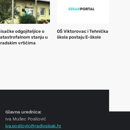
isačke odgojiteljice o
OŠ Viktorovac i Tehnička
atastrofalnom stanju u
škola postaju E-škole
radskim vrtićima
Glavna urednica:
Iva Mušec Posilović
iva.posilovic@radiosisak.hr