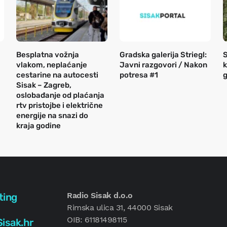
Besplatna vožnja
Gradska galerija Striegl:
S
vlakom, neplaćanje
Javni razgovori / Nakon
k
cestarine na autocesti
potresa #1
g
Sisak – Zagreb,
oslobađanje od plaćanja
rtv pristojbe i električne
energije na snazi do
kraja godine
Radio Sisak d.o.o
ting
Rimska ulica 31, 44000 Sisak
OIB: 61181498115
isak.hr