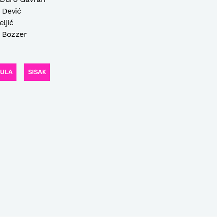
 Dević
ljić
o Bozzer
BULA
SISAK