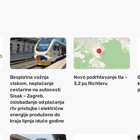
Besplatna vožnja
Novo podrhtavanje tla –
G
vlakom, neplaćanje
3,2 po Richteru
k
cestarine na autocesti
p
Sisak – Zagreb,
oslobađanje od plaćanja
rtv pristojbe i električne
energije produženo do
kraja lipnja iduće godine