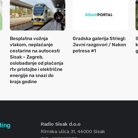
Besplatna vožnja
Gradska galerija Striegl:
S
vlakom, neplaćanje
Javni razgovori / Nakon
k
cestarine na autocesti
potresa #1
g
Sisak – Zagreb,
oslobađanje od plaćanja
rtv pristojbe i električne
energije na snazi do
kraja godine
Radio Sisak d.o.o
ting
Rimska ulica 31, 44000 Sisak