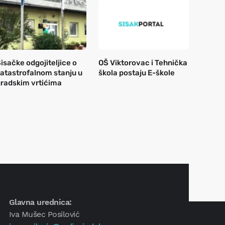
isačke odgojiteljice o
OŠ Viktorovac i Tehnička
atastrofalnom stanju u
škola postaju E-škole
radskim vrtićima
Glavna urednica:
Iva Mušec Posilović