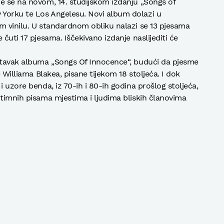
e se na novom, 14. studijskom izdanju „Songs of
Yorku te Los Angelesu. Novi album dolazi u
m vinilu. U standardnom obliku nalazi se 13 pjesama
čuti 17 pjesama. Iščekivano izdanje naslijediti će
astavak albuma „Songs Of Innocence“, budući da pjesme
e Williama Blakea, pisane tijekom 18 stoljeća. I dok
i uzore benda, iz 70-ih i 80-ih godina prošlog stoljeća,
ntimnih pisama mjestima i ljudima bliskih članovima