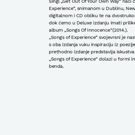
Singl „Get Out Of Your Own Way“ naći ć
Experience“, snimanom u Dublinu, New 
digitalnom i CD obliku te na dvostruko
dok ćemo u Deluxe izdanju imati prilike 
album „Songs Of Innocence“(2014.).
„Songs of Experience“ svojevrsni je n
s oba izdanja vuku inspiraciju iz poezij
prethodno izdanje predstavlja iskustva 
„Songs of Experience“ dolazi u formi i
benda.