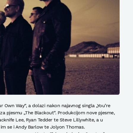
r Own Way“, a dolazi nakon najavnog singla „You’re
a za pjesmu „The Blackout“. Produkcijom nove pjesme,
Jacknife Lee, Ryan Tedder te Steve Lillywhite, a u
u im se i Andy Barlow te Jolyon Thomas.