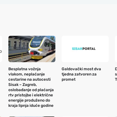
Besplatna vožnja
Galdovački most dva
D
vlakom, neplaćanje
tjedna zatvoren za
s
cestarine na autocesti
promet
T
Sisak – Zagreb,
oslobađanje od plaćanja
rtv pristojbe i električne
energije produženo do
kraja lipnja iduće godine