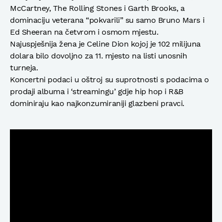
McCartney, The Rolling Stones i Garth Brooks, a
dominaciju veterana “pokvarili” su samo Bruno Mars i
Ed Sheeran na četvrom i osmom mjestu.
Najuspješnija žena je Celine Dion kojoj je 102 milijuna
dolara bilo dovoljno za 11. mjesto na listi unosnih
turneja.
Koncertni podaci u oštroj su suprotnosti s podacima o
prodaji albuma i ‘streamingu’ gdje hip hop i R&B
dominiraju kao najkonzumiraniji glazbeni pravci.