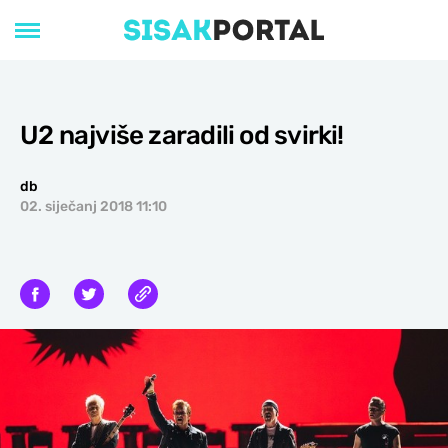
U2 najviše zaradili od svirki!
db
02. siječanj 2018 11:10