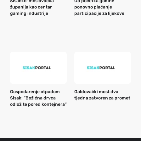
Sisačko-moslavačka
Od početka godine
B
županija kao centar
ponovno plaćanje
n
gaming industrije
participacije za lijekove
a
o
r
e
k
Gospodarenje otpadom
Galdovački most dva
B
Sisak: “Božićna drvca
tjedna zatvoren za promet
n
odložite pored kontejnera”
a
o
r
e
g