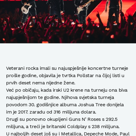
Veterani rocka imali su najuspješnije koncertne turneje
prošle godine, objavila je tvrtka Pollstar na čijoj listi u
prvih deset nema nijedne žene.
Već po običaju, kada irski U2 krene na turneju ona biva
najupješnijom te godine. Njihova svjetska turneja
povodom 30. godišnjice albuma Joshua Tree donijela
im je 2017. zaradu od 316 milijuna dolara.
Drugi su ponovno okupljeni Guns N’ Roses s 292.5
milijuna, a treći je britanski Coldplay s 238 milijuna.
U najboljih deset još su i Metallica, Depeche Mode, Paul