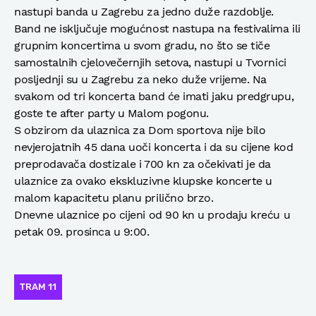
nastupi banda u Zagrebu za jedno duže razdoblje.
Band ne isključuje mogućnost nastupa na festivalima ili
grupnim koncertima u svom gradu, no što se tiče
samostalnih cjelovečernjih setova, nastupi u Tvornici
posljednji su u Zagrebu za neko duže vrijeme. Na
svakom od tri koncerta band će imati jaku predgrupu,
goste te after party u Malom pogonu.
S obzirom da ulaznica za Dom sportova nije bilo
nevjerojatnih 45 dana uoči koncerta i da su cijene kod
preprodavača dostizale i 700 kn za očekivati je da
ulaznice za ovako ekskluzivne klupske koncerte u
malom kapacitetu planu prilično brzo.
Dnevne ulaznice po cijeni od 90 kn u prodaju kreću u
petak 09. prosinca u 9:00.
TRAM 11