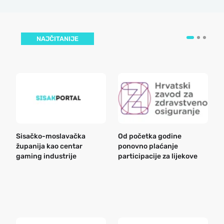
NAJČITANIJE
Sisačko-moslavačka
Od početka godine
B
županija kao centar
ponovno plaćanje
n
gaming industrije
participacije za lijekove
a
o
r
e
k