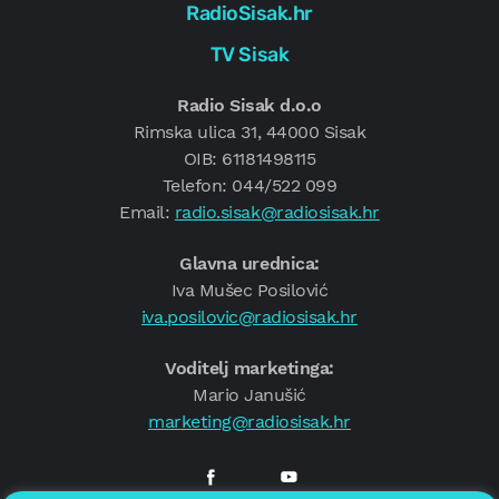
RadioSisak.hr
TV Sisak
Radio Sisak d.o.o
Rimska ulica 31, 44000 Sisak
OIB: 61181498115
Telefon: 044/522 099
Email:
radio.sisak@radiosisak.hr
Glavna urednica:
Iva Mušec Posilović
iva.posilovic@radiosisak.hr
Voditelj marketinga:
Mario Janušić
marketing@radiosisak.hr