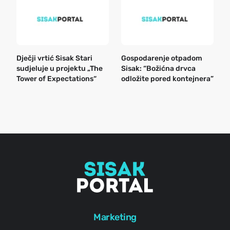
Dječji vrtić Sisak Stari
Gospodarenje otpadom
B
sudjeluje u projektu „The
Sisak: “Božićna drvca
n
Tower of Expectations“
odložite pored kontejnera”
a
o
r
e
g
Marketing