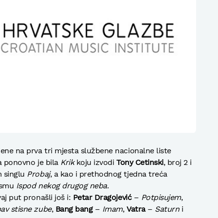
jene na prva tri mjesta službene nacionalne liste
ma ponovno je bila
Krik
koju izvodi
Tony Cetinski
, broj 2 i
m singlu
Probaj
, a kao i prethodnog tjedna treća
esmu
Ispod nekog drugog neba
.
aj put pronašli još i:
Petar Dragojević
–
Potpisujem
,
bav stisne zube
,
Bang bang
–
Imam
,
Vatra
–
Saturn
i