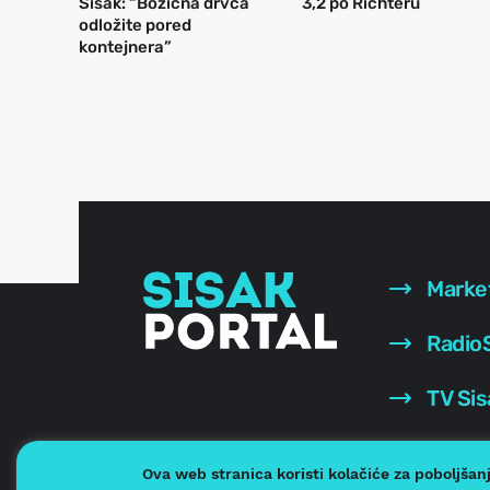
Sisak: “Božićna drvca
3,2 po Richteru
odložite pored
kontejnera”
Marke
RadioS
TV Sis
Ova web stranica koristi kolačiće za poboljšan