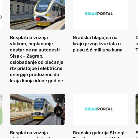
Besplatna vožnja
Gradska blagajna na
D
vlakom, neplaćanje
kraju prvog kvartala u
s
cestarine na autocesti
plusu 6,6 milijuna kuna
T
Sisak – Zagreb,
oslobađanje od plaćanja
rtv pristojbe i električne
energije produženo do
kraja lipnja iduće godine
Besplatna vožnja
Gradska galerija Striegl:
S