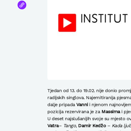
Tjedan od 13. do 19.02. nije donio prom
radijskih singlova. Najemitiranija pjes
dalje pripada
Vanni
i njenom najnovije
pozicija rezervirana je za
Massima
i pj
U deset najslušanijih svoje su mjesto ov
Vatra
–
Tango
,
Damir Kedžo
–
Kada lju