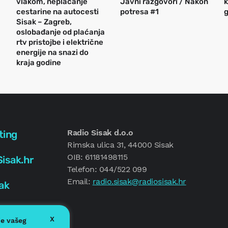
vlakom, neplaćanje
Javni razgovori / Nakon
k
cestarine na autocesti
potresa #1
g
Sisak – Zagreb,
oslobađanje od plaćanja
rtv pristojbe i električne
energije na snazi do
kraja godine
Radio Sisak d.o.o
ting
Rimska ulica 31, 44000 Sisak
OIB: 61181498115
isak.hr
Telefon: 044/522 099
Email:
radio.sisak@radiosisak.hr
ak
X
je vašeg