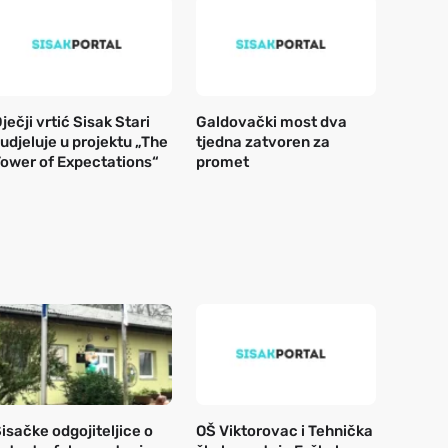
ječji vrtić Sisak Stari
Galdovački most dva
udjeluje u projektu „The
tjedna zatvoren za
ower of Expectations“
promet
isačke odgojiteljice o
OŠ Viktorovac i Tehnička