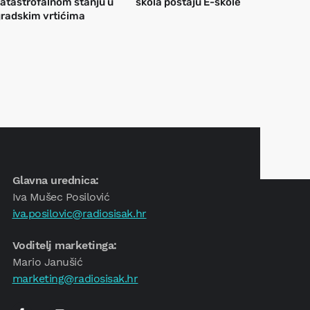
atastrofalnom stanju u
škola postaju E-škole
radskim vrtićima
Glavna urednica:
Iva Mušec Posilović
iva.posilovic@radiosisak.hr
Voditelj marketinga:
Mario Janušić
marketing@radiosisak.hr