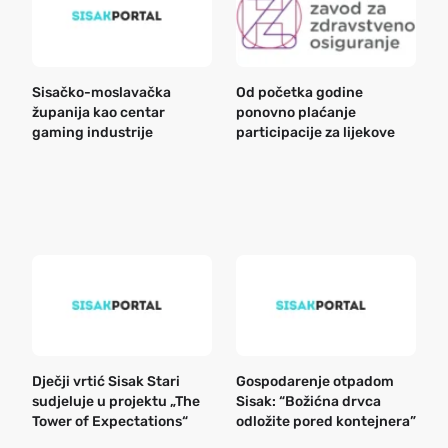
Sisačko-moslavačka
Od početka godine
B
županija kao centar
ponovno plaćanje
n
gaming industrije
participacije za lijekove
a
o
r
e
k
Dječji vrtić Sisak Stari
Gospodarenje otpadom
B
sudjeluje u projektu „The
Sisak: “Božićna drvca
n
Tower of Expectations“
odložite pored kontejnera”
a
o