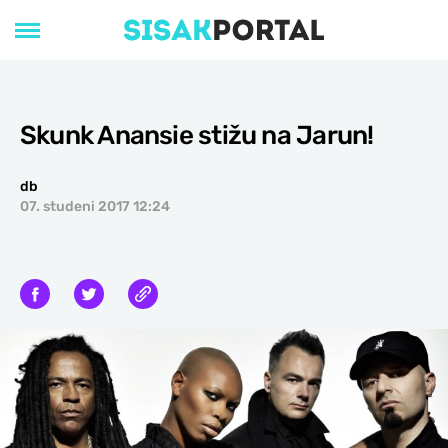
Skunk Anansie stižu na Jarun!
db
07. studeni 2017 12:24