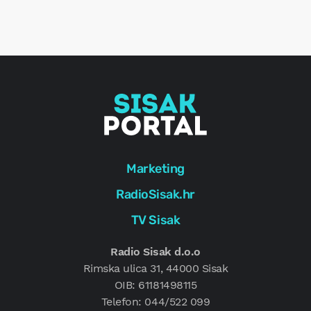
r
e
g
Marketing
RadioSisak.hr
TV Sisak
Radio Sisak d.o.o
Rimska ulica 31, 44000 Sisak
OIB: 61181498115
Telefon: 044/522 099