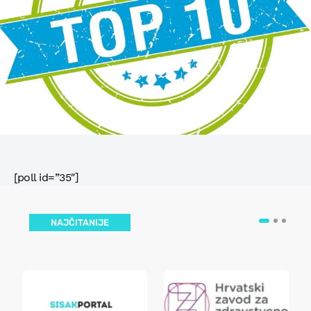
[poll id=”35″]
NAJČITANIJE