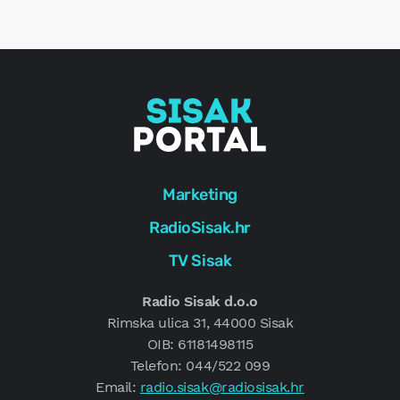
e
g
Marketing
RadioSisak.hr
TV Sisak
Radio Sisak d.o.o
Rimska ulica 31, 44000 Sisak
OIB: 61181498115
Telefon: 044/522 099
Email:
radio.sisak@radiosisak.hr