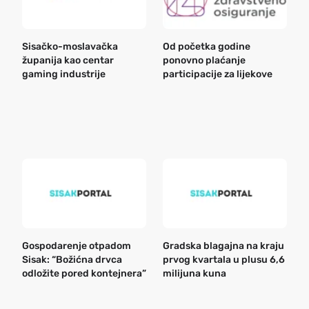
Sisačko-moslavačka
Od početka godine
B
županija kao centar
ponovno plaćanje
n
gaming industrije
participacije za lijekove
a
o
r
e
k
Gospodarenje otpadom
Gradska blagajna na kraju
B
Sisak: “Božićna drvca
prvog kvartala u plusu 6,6
n
odložite pored kontejnera”
milijuna kuna
a
o
r