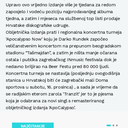
Upravo ovo vrijedno izdanje više je tjedana za redom
zaposjelo i vodeću poziciju najprodavanijeg albuma
tjedna, a zatim i mjeseca na službenoj top listi prodaje
Hrvatske diskografske udruge.
Obljetnička izdanja prati i regionalna koncertna turneja
‘Apocalypso Now’ koju je Darko Rundek započeo
veličanstvenim koncertom na prepunom beogradskom
stadionu “Tašmajdan”, a zatim je ništa manje očarana
ostala i publika zagrebačkog INmusic festivala dok je
nedavno briljirao na Beer Festu pred 80 000 ljudi.
Koncertna turneja se nastavlja (posljednju ovogodišnja
stanica u Hrvatskoj biti će zagrebački mali Doma
sportova u subotu, 16. prosinca) , a sada je vrijeme da
se radijskim eterom zarola ‘Tranzit’ jer to je pjesma
koja je odabrana za novi singl s remasteriranog
obljetničkog izdanja ‘ApoCalypso’.
NAJČITANIJE