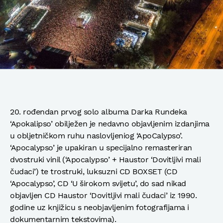
20. rođendan prvog solo albuma Darka Rundeka
‘Apokalipso’ obilježen je nedavno objavljenim izdanjima
u obljetničkom ruhu naslovljeniog ‘ApoCalypso’.
‘Apocalypso’ je upakiran u specijalno remasteriran
dvostruki vinil (‘Apocalypso’ + Haustor ‘Dovitljivi mali
čudaci’) te trostruki, luksuzni CD BOXSET (CD
‘Apocalypso’, CD ‘U širokom svijetu’, do sad nikad
objavljen CD Haustor ‘Dovitljivi mali čudaci’ iz 1990.
godine uz knjižicu s neobjavljenim fotografijama i
dokumentarnim tekstovima).