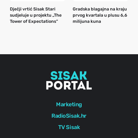
Dječji vrtić Sisak Stari
Gradska blagajna na kraju
B
sudjeluje u projektu „The
prvog kvartala u plusu 6,6
n
Tower of Expectations“
milijuna kuna
a
o
r
e
g
Marketing
RadioSisak.hr
TV Sisak