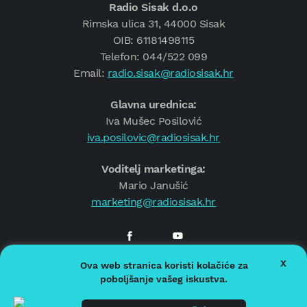
Radio Sisak d.o.o
Rimska ulica 31, 44000 Sisak
OIB: 61181498115
Telefon: 044/522 099
Email:
radio.sisak@radiosisak.hr
Glavna urednica:
Iva Mušec Posilović
iva.posilovic@radiosisak.hr
Voditelj marketinga:
Mario Janušić
marketing@radiosisak.hr
X
Ova web stranica koristi kolačiće za
© 2026.
Radio Sisak
poboljšanje vašeg iskustva.
Politika privatnosti