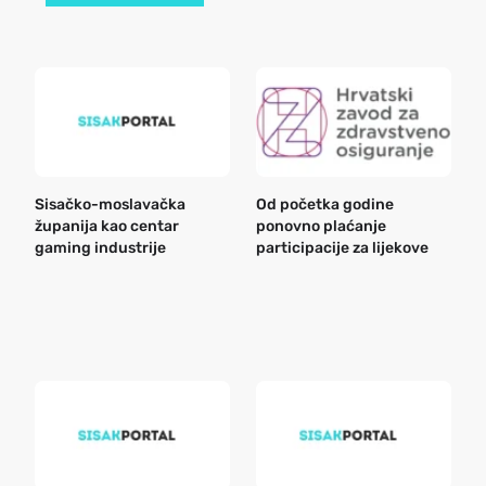
Sisačko-moslavačka
Od početka godine
B
županija kao centar
ponovno plaćanje
n
gaming industrije
participacije za lijekove
a
o
r
e
k