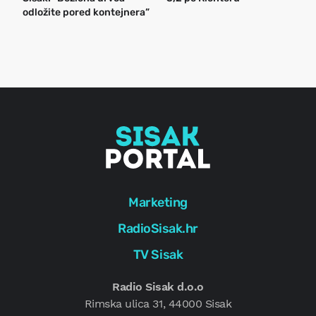
odložite pored kontejnera”
a
o
r
e
g
Marketing
RadioSisak.hr
TV Sisak
Radio Sisak d.o.o
Rimska ulica 31, 44000 Sisak