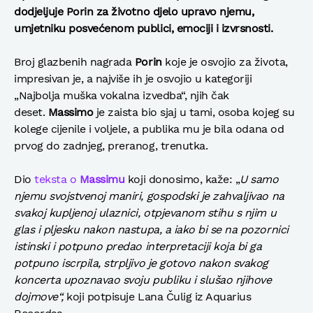
dodjel
juje Porin za životno djelo upravo njemu,
umjetniku posvećenom publici, emociji i izvrsnosti.
Broj glazbenih nagrada
Porin
koje je osvojio za života,
impresivan je, a najviše ih je osvojio u kategoriji
„Najbolja muška vokalna izvedba“, njih čak
deset.
Massimo
je zaista bio sjaj u tami, osoba kojeg su
kolege cijenile i voljele, a publika mu je bila odana od
prvog do zadnjeg, preranog, trenutka.
Dio
teksta o
Massimu
koji donosimo, kaže: „
U samo
njemu svojstvenoj maniri, gospodski je zahvaljivao na
svakoj kupljenoj ulaznici, otpjevanom stihu s njim u
glas i pljesku nakon nastupa, a iako bi se na pozornici
istinski i potpuno predao interpretaciji koja bi ga
potpuno iscrpila, strpljivo je gotovo nakon svakog
koncerta upoznavao svoju publiku i slušao njihove
dojmove“,
koji potpisuje Lana Čulig iz Aquarius