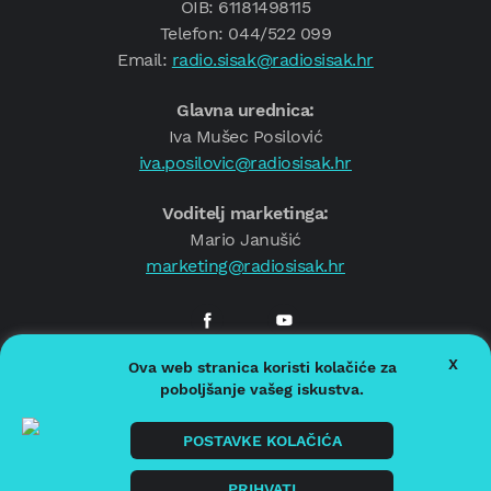
OIB: 61181498115
Telefon: 044/522 099
Email:
radio.sisak@radiosisak.hr
Glavna urednica:
Iva Mušec Posilović
iva.posilovic@radiosisak.hr
Voditelj marketinga:
Mario Janušić
marketing@radiosisak.hr
X
Ova web stranica koristi kolačiće za
© 2026.
Radio Sisak
poboljšanje vašeg iskustva.
Politika privatnosti
Politika kolačića
POSTAVKE KOLAČIĆA
Impressum
PRIHVATI