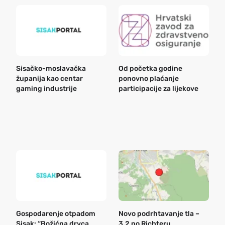
Sisačko-moslavačka
Od početka godine
B
županija kao centar
ponovno plaćanje
n
gaming industrije
participacije za lijekove
a
o
r
e
k
Gospodarenje otpadom
Novo podrhtavanje tla –
B
Sisak: “Božićna drvca
3,2 po Richteru
n