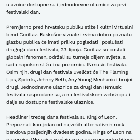
ulaznice dostupne su i jednodnevne ulaznice za prvi
festivalski dan.
Premijerno pred hrvatsku publiku stiže i kultni virtualni
bend Gorillaz. Raskošne vizuale i svima dobro poznatu
glazbu publika će imati priliku pogledati i poslušati
drugoga dana festivala, 23. lipnja. Gorillaz su postali
globalni fenomen, održali su turneje diljem svijeta, a
sada napokon stižu i na pozornicu INmusic festivala.
Osim njih, drugi dan festivala uveličat će The Flaming
Lips, Sprints, Jehnny Beth, Any Young Mechanic i brojni
drugi. Jednodnevne ulaznice za drugi dan INmusic
festivala rasprodane su, a na festivalskom webshopu i
dalje su dostupne festivalske ulaznice.
Headlineri trećeg dana festivala su King of Leon.
Prepoznati kao jedan od najvećih alternativnih rock
bendova posljednjih dvadeset godina, Kings of Leon na
pozornicu INmusica vraćaju svoje bezvremenske hitove