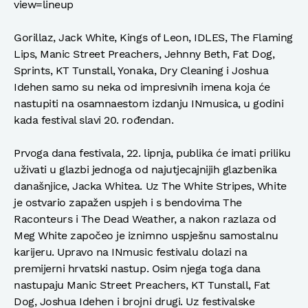
view=lineup
Gorillaz, Jack White, Kings of Leon, IDLES, The Flaming
Lips, Manic Street Preachers, Jehnny Beth, Fat Dog,
Sprints, KT Tunstall, Yonaka, Dry Cleaning i Joshua
Idehen samo su neka od impresivnih imena koja će
nastupiti na osamnaestom izdanju INmusica, u godini
kada festival slavi 20. rođendan.
Prvoga dana festivala, 22. lipnja, publika će imati priliku
uživati u glazbi jednoga od najutjecajnijih glazbenika
današnjice, Jacka Whitea. Uz The White Stripes, White
je ostvario zapažen uspjeh i s bendovima The
Raconteurs i The Dead Weather, a nakon razlaza od
Meg White započeo je iznimno uspješnu samostalnu
karijeru. Upravo na INmusic festivalu dolazi na
premijerni hrvatski nastup. Osim njega toga dana
nastupaju Manic Street Preachers, KT Tunstall, Fat
Dog, Joshua Idehen i brojni drugi. Uz festivalske