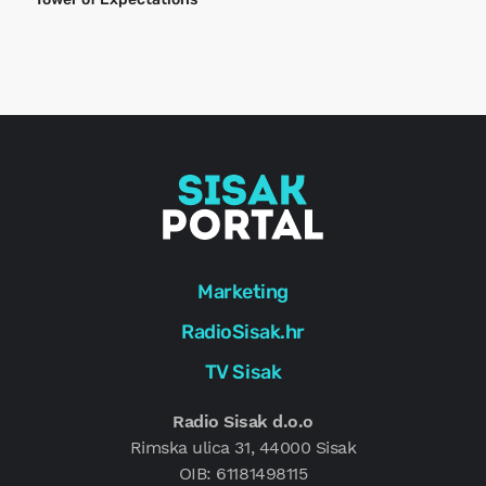
o
r
e
g
Marketing
RadioSisak.hr
TV Sisak
Radio Sisak d.o.o
Rimska ulica 31, 44000 Sisak
OIB: 61181498115