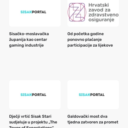
Sisačko-moslavačka
Od početka godine
B
županija kao centar
ponovno plaćanje
n
gaming industrije
participacije za lijekove
a
o
r
e
k
Dječji vrtić Sisak Stari
Galdovački most dva
B
sudjeluje u projektu „The
tjedna zatvoren za promet
n
Tower of Expectations“
a