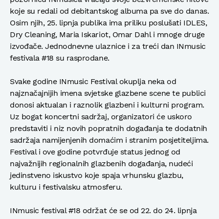
koje su redali od debitantskog albuma pa sve do danas.
Osim njih, 25. lipnja publika ima priliku poslušati IDLES,
Dry Cleaning, Maria Iskariot, Omar Dahl i mnoge druge
izvođače. Jednodnevne ulaznice i za treći dan INmusic
festivala #18 su rasprodane.
Svake godine INmusic Festival okuplja neka od
najznačajnijih imena svjetske glazbene scene te publici
donosi aktualan i raznolik glazbeni i kulturni program.
Uz bogat koncertni sadržaj, organizatori će uskoro
predstaviti i niz novih popratnih događanja te dodatnih
sadržaja namijenjenih domaćim i stranim posjetiteljima.
Festival i ove godine potvrđuje status jednog od
najvažnijih regionalnih glazbenih događanja, nudeći
jedinstveno iskustvo koje spaja vrhunsku glazbu,
kulturu i festivalsku atmosferu.
INmusic festival #18 održat će se od 22. do 24. lipnja