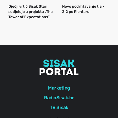
Dječji vrtić Sisak Stari
Novo podrhtavanje tla –
B
sudjeluje u projektu „The
3,2 po Richteru
n
Tower of Expectations“
a
o
r
e
g
Marketing
RadioSisak.hr
TV Sisak