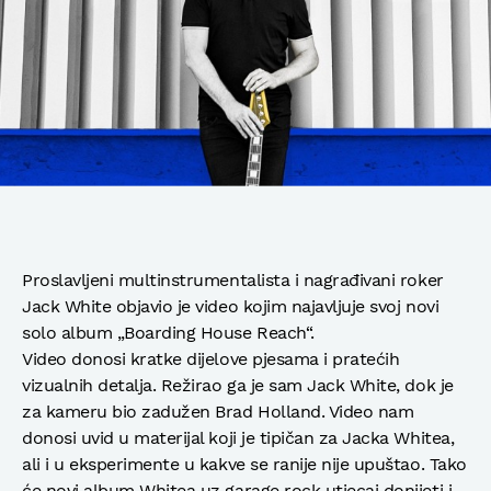
Proslavljeni multinstrumentalista i nagrađivani roker
Jack White objavio je video kojim najavljuje svoj novi
solo album „Boarding House Reach“.
Video donosi kratke dijelove pjesama i pratećih
vizualnih detalja. Režirao ga je sam Jack White, dok je
za kameru bio zadužen Brad Holland. Video nam
donosi uvid u materijal koji je tipičan za Jacka Whitea,
ali i u eksperimente u kakve se ranije nije upuštao. Tako
će novi album Whitea uz garage rock utjecaj donijeti i