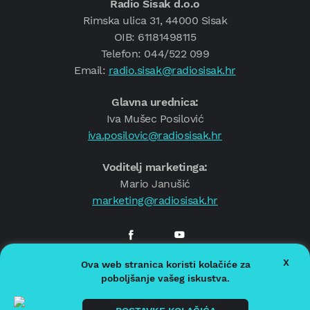
Radio Sisak d.o.o
Rimska ulica 31, 44000 Sisak
OIB: 61181498115
Telefon: 044/522 099
Email:
radio.sisak@radiosisak.hr
Glavna urednica:
Iva Mušec Posilović
iva.posilovic@radiosisak.hr
Voditelj marketinga:
Mario Janušić
marketing@radiosisak.hr
X
Ova web stranica koristi kolačiće za
© 2026.
Radio Sisak
poboljšanje vašeg iskustva.
Politika privatnosti
Politika kolačića