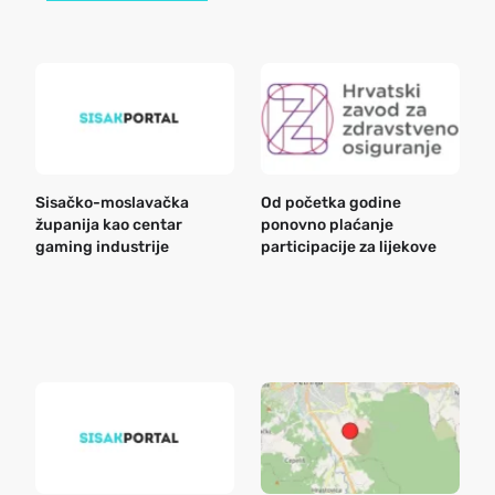
Sisačko-moslavačka
Od početka godine
B
županija kao centar
ponovno plaćanje
n
gaming industrije
participacije za lijekove
a
o
r
e
k