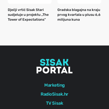
Dječji vrtić Sisak Stari
Gradska blagajna na kraju
B
sudjeluje u projektu „The
prvog kvartala u plusu 6,6
n
Tower of Expectations“
milijuna kuna
a
o
r
e
g
Marketing
RadioSisak.hr
TV Sisak