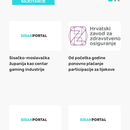
NAJČITANIJE
Sisačko-moslavačka
Od početka godine
B
županija kao centar
ponovno plaćanje
n
gaming industrije
participacije za lijekove
a
o
r
e
k