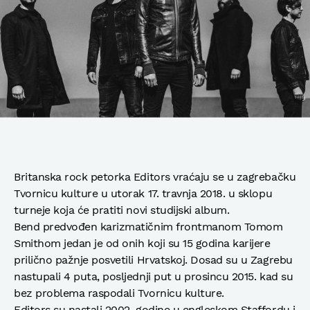
Britanska rock petorka Editors vraćaju se u zagrebačku
Tvornicu kulture u utorak 17. travnja 2018. u sklopu
turneje koja će pratiti novi studijski album.
Bend predvođen karizmatičnim frontmanom Tomom
Smithom jedan je od onih koji su 15 godina karijere
prilično pažnje posvetili Hrvatskoj. Dosad su u Zagrebu
nastupali 4 puta, posljednji put u prosincu 2015. kad su
bez problema raspodali Tvornicu kulture.
Editors su nastali 2002. godine u engleskom Staffordu i