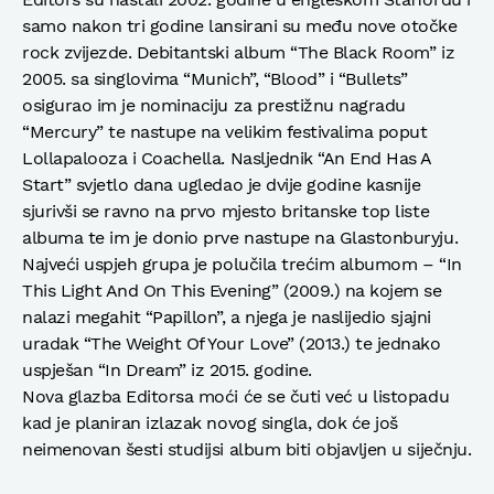
samo nakon tri godine lansirani su među nove otočke
rock zvijezde. Debitantski album “The Black Room” iz
2005. sa singlovima “Munich”, “Blood” i “Bullets”
osigurao im je nominaciju za prestižnu nagradu
“Mercury” te nastupe na velikim festivalima poput
Lollapalooza i Coachella. Nasljednik “An End Has A
Start” svjetlo dana ugledao je dvije godine kasnije
sjurivši se ravno na prvo mjesto britanske top liste
albuma te im je donio prve nastupe na Glastonburyju.
Najveći uspjeh grupa je polučila trećim albumom – “In
This Light And On This Evening” (2009.) na kojem se
nalazi megahit “Papillon”, a njega je naslijedio sjajni
uradak “The Weight Of Your Love” (2013.) te jednako
uspješan “In Dream” iz 2015. godine.
Nova glazba Editorsa moći će se čuti već u listopadu
kad je planiran izlazak novog singla, dok će još
neimenovan šesti studijsi album biti objavljen u siječnju.