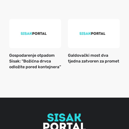
e
k
Gospodarenje otpadom
Galdovački most dva
B
Sisak: “Božićna drvca
tjedna zatvoren za promet
n
odložite pored kontejnera”
a
o
r
e
g