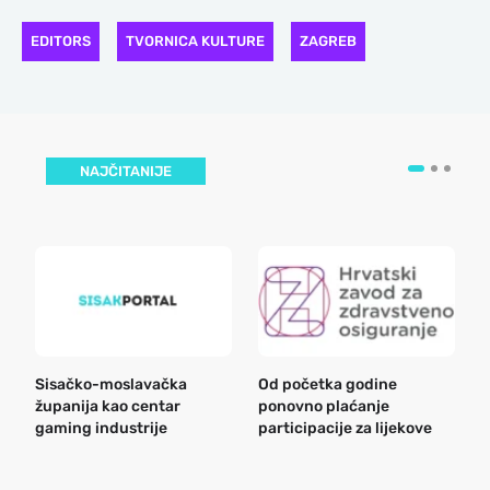
EDITORS
TVORNICA KULTURE
ZAGREB
NAJČITANIJE
Sisačko-moslavačka
Od početka godine
B
županija kao centar
ponovno plaćanje
n
gaming industrije
participacije za lijekove
a
o
r