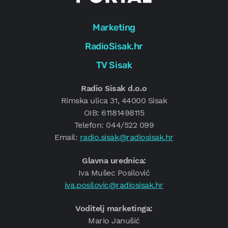
Marketing
RadioSisak.hr
TV Sisak
Radio Sisak d.o.o
Rimska ulica 31, 44000 Sisak
OIB: 61181498115
Telefon: 044/522 099
Email:
radio.sisak@radiosisak.hr
Glavna urednica:
Iva Mušec Posilović
iva.posilovic@radiosisak.hr
Voditelj marketinga:
Mario Janušić