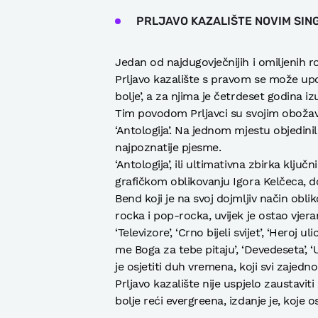
PRLJAVO KAZALIŠTE NOVIM SIN
Jedan od najdugovječnijih i omiljenih ro
Prljavo kazalište s pravom se može upotr
bolje’, a za njima je četrdeset godina 
Tim povodom Prljavci su svojim obožav
‘Antologija’. Na jednom mjestu objedinili
najpoznatije pjesme.
‘Antologija’, ili ultimativna zbirka klj
grafičkom oblikovanju Igora Kelčeca, d
Bend koji je na svoj dojmljiv način obl
rocka i pop-rocka, uvijek je ostao vjera
‘Televizore’, ‘Crno bijeli svijet’, ‘Heroj ul
me Boga za tebe pitaju’, ‘Devedeseta’, ‘Uz
je osjetiti duh vremena, koji svi zajedno
Prljavo kazalište nije uspjelo zaustaviti
bolje reći evergreena, izdanje je, koje o