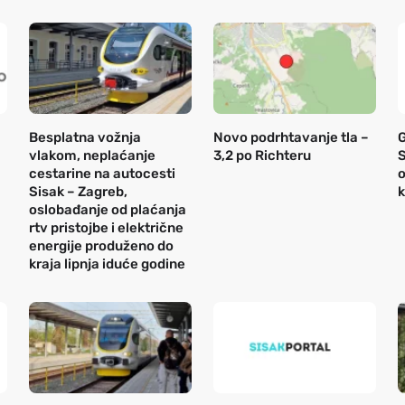
Besplatna vožnja
Novo podrhtavanje tla –
vlakom, neplaćanje
3,2 po Richteru
S
cestarine na autocesti
o
Sisak – Zagreb,
k
oslobađanje od plaćanja
rtv pristojbe i električne
energije produženo do
kraja lipnja iduće godine