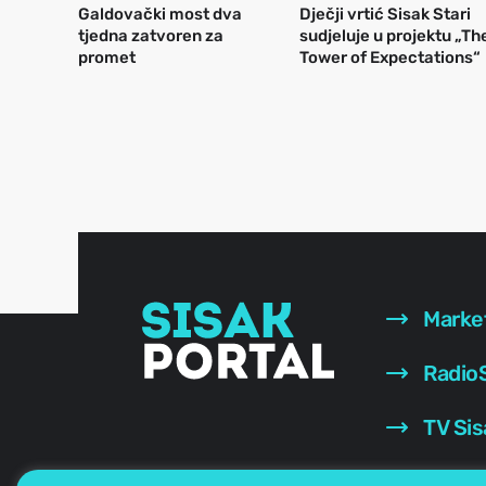
Galdovački most dva
Dječji vrtić Sisak Stari
tjedna zatvoren za
sudjeluje u projektu „Th
promet
Tower of Expectations“
Marke
RadioS
TV Sis