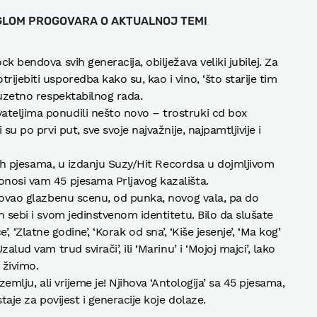
GLOM PROGOVARA O AKTUALNOJ TEMI
ck bendova svih generacija, obilježava veliki jubilej. Za
ijebiti usporedba kako su, kao i vino, ‘što starije tim
izuzetno respektabilnog rada.
ateljima ponudili nešto novo – trostruki cd box
 su po prvi put, sve svoje najvažnije, najpamtljivije i
učnih pjesama, u izdanju Suzy/Hit Recordsa u dojmljivom
onosi vam 45 pjesama Prljavog kazališta.
ikovao glazbenu scenu, od punka, novog vala, pa do
n sebi i svom jedinstvenom identitetu. Bilo da slušate
ice’, ‘Zlatne godine’, ‘Korak od sna’, ‘Kiše jesenje’, ‘Ma kog’
alud vam trud svirači’, ili ‘Marinu’ i ‘Mojoj majci’, lako
 živimo.
 zemlju, ali vrijeme je! Njihova ‘Antologija’ sa 45 pjesama,
staje za povijest i generacije koje dolaze.