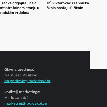
isačke odgojiteljice o
OŠ Viktorovac i Tehnička
atastrofalnom stanju u
škola postaju E-škole
radskim vrtićima
Glavna urednica:
Iva Mušec Posilović
iva.posilovic@radiosisak.hr
Voditelj marketinga:
Mario Janušić
marketing@radiosisak.hr