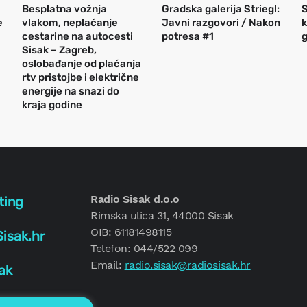
Besplatna vožnja
Gradska galerija Striegl:
S
e
vlakom, neplaćanje
Javni razgovori / Nakon
k
cestarine na autocesti
potresa #1
g
Sisak – Zagreb,
oslobađanje od plaćanja
rtv pristojbe i električne
energije na snazi do
kraja godine
Radio Sisak d.o.o
ting
Rimska ulica 31, 44000 Sisak
OIB: 61181498115
isak.hr
Telefon: 044/522 099
Email:
radio.sisak@radiosisak.hr
ak