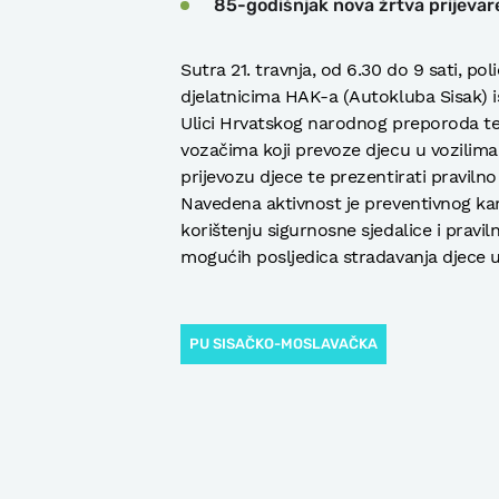
85-godišnjak nova žrtva prijevar
Sutra 21. travnja, od 6.30 do 9 sati, pol
djelatnicima HAK-a (Autokluba Sisak) is
Ulici Hrvatskog narodnog preporoda te d
vozačima koji prevoze djecu u vozilima
prijevozu djece te prezentirati pravilno 
Navedena aktivnost je preventivnog kara
korištenju sigurnosne sjedalice i pravi
mogućih posljedica stradavanja djece
PU SISAČKO-MOSLAVAČKA