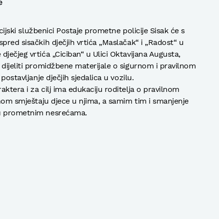
e
icijski službenici Postaje prometne policije Sisak će s
pred sisačkih dječjih vrtića „Maslačak“ i „Radost“ u
ječjeg vrtića „Ciciban“ u Ulici Oktavijana Augusta,
 dijeliti promidžbene materijale o sigurnom i pravilnom
postavljanje dječjih sjedalica u vozilu.
ktera i za cilj ima edukaciju roditelja o pravilnom
lnom smještaju djece u njima, a samim tim i smanjenje
 u prometnim nesrećama.