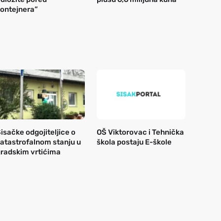
ontejnera”
isačke odgojiteljice o
OŠ Viktorovac i Tehnička
atastrofalnom stanju u
škola postaju E-škole
radskim vrtićima