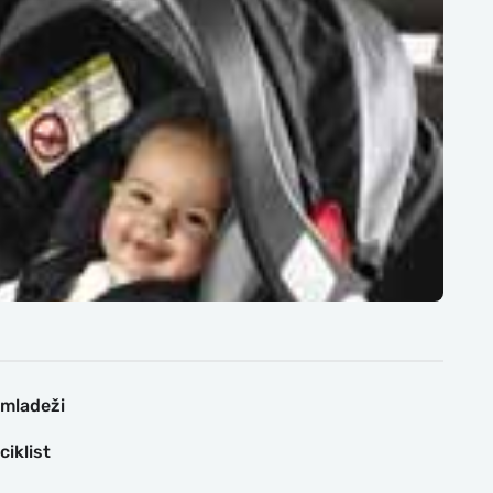
 mladeži
iklist