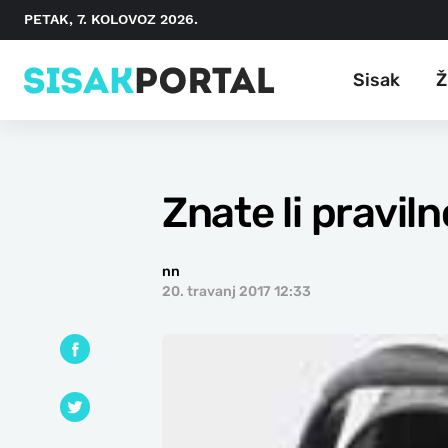
PETAK, 7. KOLOVOZ 2026.
Sisak
Ž
Znate li praviln
nn
20. travanj 2017 12:33