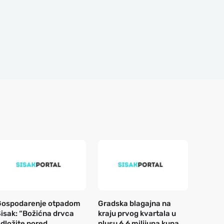
Gospodarenje otpadom
Gradska blagajna na
isak: “Božićna drvca
kraju prvog kvartala u
dložite pored
plusu 6,6 milijuna kuna