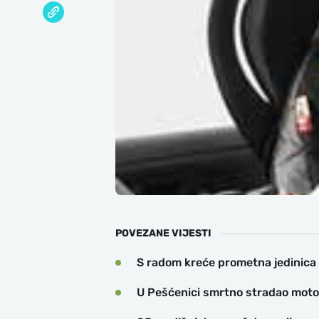
POVEZANE VIJESTI
S radom kreće prometna jedinica
U Pešćenici smrtno stradao motoc