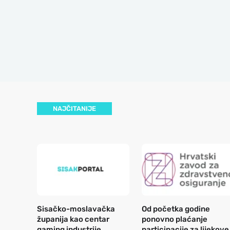
NAJČITANIJE
Sisačko-moslavačka
Od početka godine
županija kao centar
ponovno plaćanje
gaming industrije
participacije za lijekove