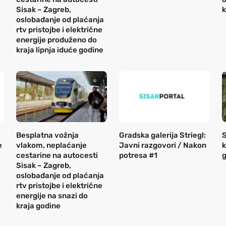
Sisak – Zagreb,
k
oslobađanje od plaćanja
rtv pristojbe i električne
energije produženo do
kraja lipnja iduće godine
Besplatna vožnja
Gradska galerija Striegl:
S
e
vlakom, neplaćanje
Javni razgovori / Nakon
k
cestarine na autocesti
potresa #1
g
Sisak – Zagreb,
oslobađanje od plaćanja
rtv pristojbe i električne
energije na snazi do
kraja godine