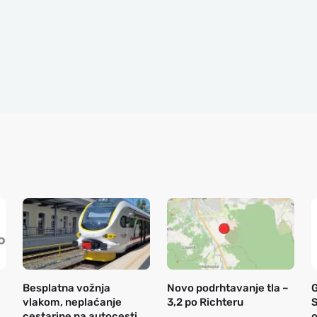
Besplatna vožnja
Novo podrhtavanje tla –
vlakom, neplaćanje
3,2 po Richteru
S
cestarine na autocesti
o