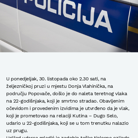
U ponedjeljak, 30. listopada oko 2.30 sati, na
željezničkoj pruzi u mjestu Donja Vlahinička, na
području Popovače, došlo je do naleta teretnog vlaka
na 22-godišnjaka, koji je smrtno stradao. Obavljenim
očevidom i provedenim izvidima je utvrđeno da je vlak,
koji je prometovao na relaciji Kutina – Dugo Selo,
udario u 22-godišnjaka, koji se u tom trenutku nalazio
uz prugu.
Uslijed udarca mladić je zadobio teške tjelesne ozljede