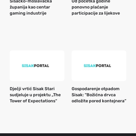
Sisačko-moslavačka
Od početka godine
B
županija kao centar
ponovno plaćanje
n
gaming industrije
participacije za lijekove
a
o
r
e
k
Dječji vrtić Sisak Stari
Gospodarenje otpadom
B
sudjeluje u projektu „The
Sisak: “Božićna drvca
n
Tower of Expectations“
odložite pored kontejnera”
a
o
r
e
g