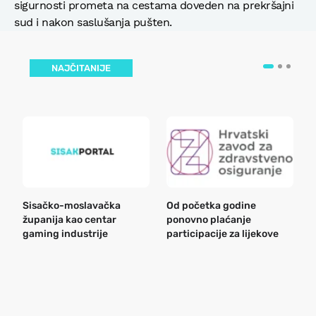
sigurnosti prometa na cestama doveden na prekršajni
sud i nakon saslušanja pušten.
NAJČITANIJE
Sisačko-moslavačka
Od početka godine
B
županija kao centar
ponovno plaćanje
n
gaming industrije
participacije za lijekove
a
o
r
e
k