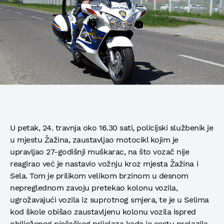
U petak, 24. travnja oko 16.30 sati, policijski službenik je
u mjestu Žažina, zaustavljao motocikl kojim je
upravljao 27-godišnji muškarac, na što vozač nije
reagirao već je nastavio vožnju kroz mjesta Žažina i
Sela. Tom je prilikom velikom brzinom u desnom
nepreglednom zavoju pretekao kolonu vozila,
ugrožavajući vozila iz suprotnog smjera, te je u Selima
kod škole obišao zaustavljenu kolonu vozila ispred
obilježenog pješačkog prijelaza kada je cestu prelazila