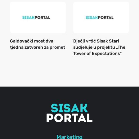
Galdovački most dva
Dječji vrtić Sisak Stari
B
tjedna zatvoren za promet
sudjeluje u projektu „The
n
Tower of Expectations“
a
o
r
e
g
Marketing