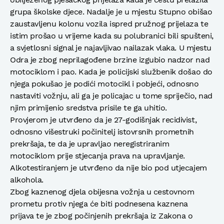
grupa školske djece. Nadalje je u mjestu Stupno obišao
zaustavljenu kolonu vozila ispred pružnog prijelaza te
istim prošao u vrijeme kada su polubranici bili spušteni,
a svjetlosni signal je najavljivao nailazak vlaka. U mjestu
Odra je zbog neprilagođene brzine izgubio nadzor nad
motociklom i pao. Kada je policijski službenik došao do
njega pokušao je podići motocikl i pobjeći, odnosno
nastaviti vožnju, ali ga je policajac u tome spriječio, nad
njim primijenio sredstva prisile te ga uhitio.
Provjerom je utvrđeno da je 27-godišnjak recidivist,
odnosno višestruki počinitelj istovrsnih prometnih
prekršaja, te da je upravljao neregistriranim
motociklom prije stjecanja prava na upravljanje.
Alkotestiranjem je utvrđeno da nije bio pod utjecajem
alkohola.
Zbog kaznenog djela obijesna vožnja u cestovnom
prometu protiv njega će biti podnesena kaznena
prijava te je zbog počinjenih prekršaja iz Zakona o