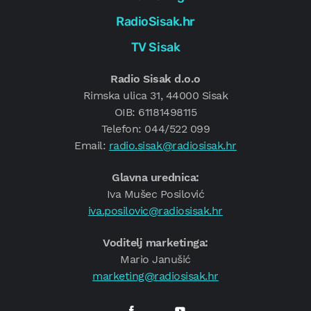
RadioSisak.hr
TV Sisak
Radio Sisak d.o.o
Rimska ulica 31, 44000 Sisak
OIB: 61181498115
Telefon: 044/522 099
Email:
radio.sisak@radiosisak.hr
Glavna urednica:
Iva Mušec Posilović
iva.posilovic@radiosisak.hr
Voditelj marketinga:
Mario Janušić
marketing@radiosisak.hr