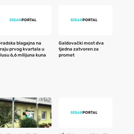
radska blagajna na
Galdovački most dva
raju prvog kvartala u
tjedna zatvoren za
lusu 6,6 milijuna kuna
promet