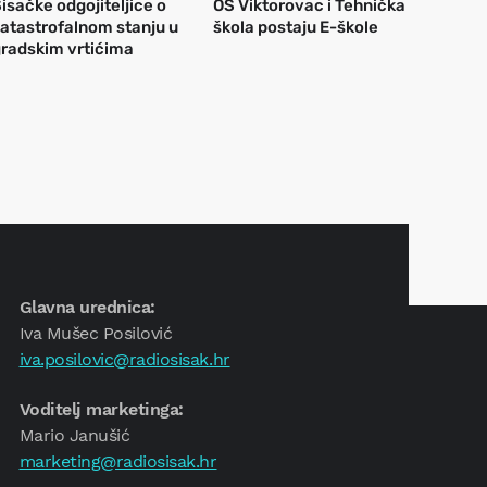
isačke odgojiteljice o
OŠ Viktorovac i Tehnička
atastrofalnom stanju u
škola postaju E-škole
radskim vrtićima
Glavna urednica:
Iva Mušec Posilović
iva.posilovic@radiosisak.hr
Voditelj marketinga:
Mario Janušić
marketing@radiosisak.hr