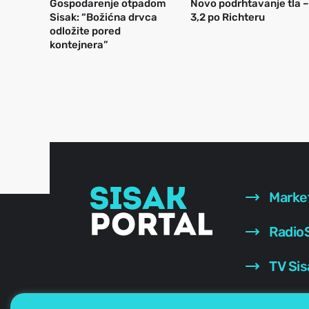
Gospodarenje otpadom
Novo podrhtavanje tla –
Sisak: “Božićna drvca
3,2 po Richteru
odložite pored
kontejnera”
Marke
RadioS
TV Sis