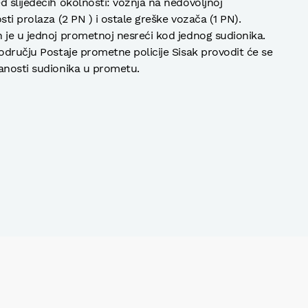
d slijedećih okolnosti: vožnja na nedovoljnoj
ti prolaza (2 PN ) i ostale greške vozača (1 PN).
 je u jednoj prometnoj nesreći kod jednog sudionika.
području Postaje prometne policije Sisak provodit će se
anosti sudionika u prometu.