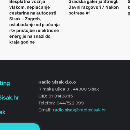
Besplatna vožnja
Gradska galerija Striegl:
S
vlakom, neplaćanje
Javni razgovori / Nakon
k
cestarine na autocesti
potresa #1
g
Sisak – Zagreb,
oslobađanje od plaćanja
rtv pristojbe i električne
energije na snazi do
kraja godine
Radio Sisak d.o.o
ting
Rimska ulica 31, 44000 Sisak
OIB: 61181498115
isak.hr
Telefon: 044/522 099
Email:
radio.sisak@radiosisak.hr
ak