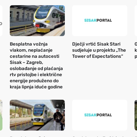
Besplatna vožnja
Dječji vrtić Sisak Stari
G
vlakom, neplaćanje
sudjeluje u projektu „The
k
cestarine na autocesti
Tower of Expectations“
p
Sisak – Zagreb,
oslobađanje od plaćanja
rtv pristojbe i električne
energije produženo do
kraja lipnja iduće godine