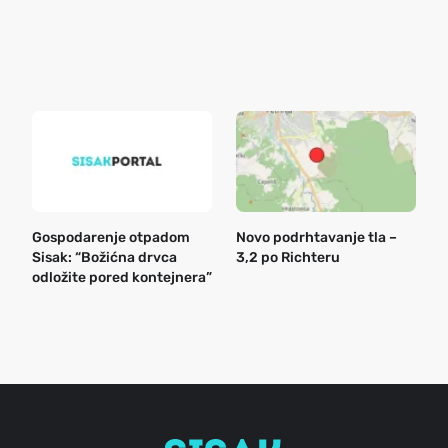
o
r
e
k
Gospodarenje otpadom
Novo podrhtavanje tla –
B
Sisak: “Božićna drvca
3,2 po Richteru
n
odložite pored kontejnera”
a
o
r
e
g