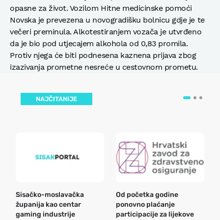
opasne za život. Vozilom Hitne medicinske pomoći
Novska je prevezena u novogradišku bolnicu gdje je te
večeri preminula. Alkotestiranjem vozača je utvrđeno
da je bio pod utjecajem alkohola od 0,83 promila.
Protiv njega će biti podnesena kaznena prijava zbog
izazivanja prometne nesreće u cestovnom prometu.
NAJČITANIJE
Sisačko-moslavačka
Od početka godine
B
županija kao centar
ponovno plaćanje
n
gaming industrije
participacije za lijekove
a