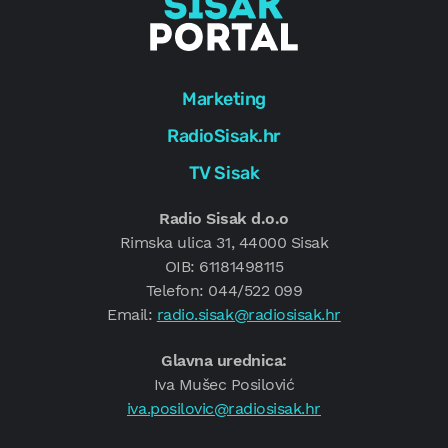
Marketing
RadioSisak.hr
TV Sisak
Radio Sisak d.o.o
Rimska ulica 31, 44000 Sisak
OIB: 61181498115
Telefon: 044/522 099
Email:
radio.sisak@radiosisak.hr
Glavna urednica:
Iva Mušec Posilović
iva.posilovic@radiosisak.hr