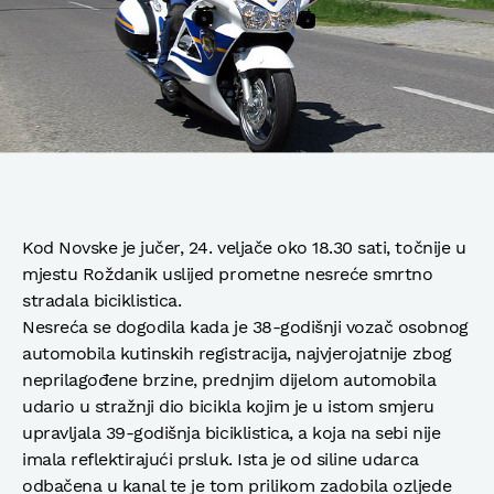
Kod Novske je jučer, 24. veljače oko 18.30 sati, točnije u
mjestu Roždanik uslijed prometne nesreće smrtno
stradala biciklistica.
Nesreća se dogodila kada je 38-godišnji vozač osobnog
automobila kutinskih registracija, najvjerojatnije zbog
neprilagođene brzine, prednjim dijelom automobila
udario u stražnji dio bicikla kojim je u istom smjeru
upravljala 39-godišnja biciklistica, a koja na sebi nije
imala reflektirajući prsluk. Ista je od siline udarca
odbačena u kanal te je tom prilikom zadobila ozljede