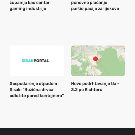
županija kao centar
ponovno plaćanje
n
gaming industrije
participacije za lijekove
a
o
r
e
k
Gospodarenje otpadom
Novo podrhtavanje tla –
B
Sisak: “Božićna drvca
3,2 po Richteru
n
odložite pored kontejnera”
a
o
r
e
g