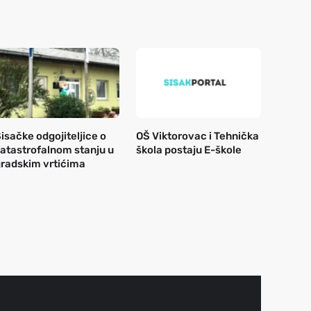
isačke odgojiteljice o
OŠ Viktorovac i Tehnička
atastrofalnom stanju u
škola postaju E-škole
radskim vrtićima