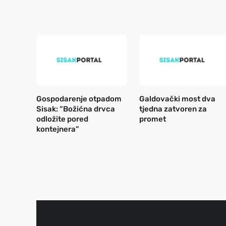
Gospodarenje otpadom
Galdovački most dva
Sisak: “Božićna drvca
tjedna zatvoren za
odložite pored
promet
kontejnera”