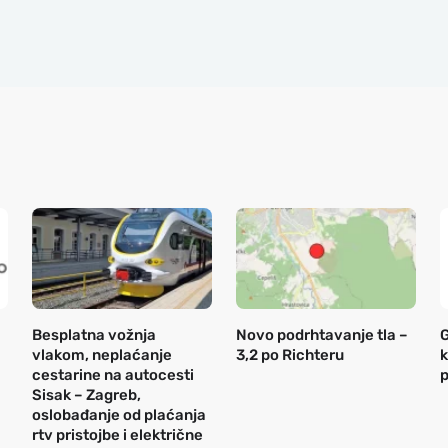
Besplatna vožnja
Novo podrhtavanje tla –
G
vlakom, neplaćanje
3,2 po Richteru
k
cestarine na autocesti
p
Sisak – Zagreb,
oslobađanje od plaćanja
rtv pristojbe i električne