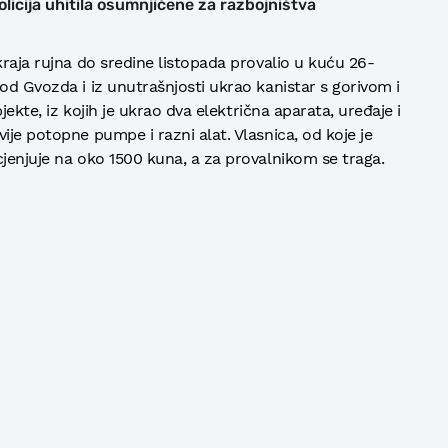
Policija uhitila osumnjičene za razbojništva
kraja rujna do sredine listopada provalio u kuću 26-
od Gvozda i iz unutrašnjosti ukrao kanistar s gorivom i
bjekte, iz kojih je ukrao dva električna aparata, uređaje i
ije potopne pumpe i razni alat. Vlasnica, od koje je
cjenjuje na oko 1500 kuna, a za provalnikom se traga.