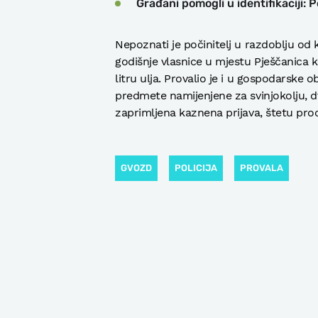
Građani pomogli u identifikaciji: 
Nepoznati je počinitelj u razdoblju od 
godišnje vlasnice u mjestu Pješčanica k
litru ulja. Provalio je i u gospodarske o
predmete namijenjene za svinjokolju, dv
zaprimljena kaznena prijava, štetu pro
GVOZD
POLICIJA
PROVALA