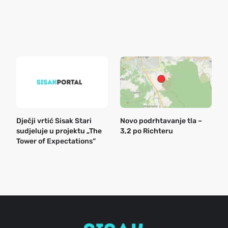
o
r
e
k
Dječji vrtić Sisak Stari
Novo podrhtavanje tla –
B
sudjeluje u projektu „The
3,2 po Richteru
n
Tower of Expectations“
a
o
r
e
g