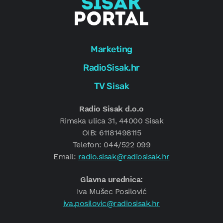
Marketing
RadioSisak.hr
TV Sisak
Radio Sisak d.o.o
Rimska ulica 31, 44000 Sisak
OIB: 61181498115
Telefon: 044/522 099
Email:
radio.sisak@radiosisak.hr
Glavna urednica:
Iva Mušec Posilović
iva.posilovic@radiosisak.hr