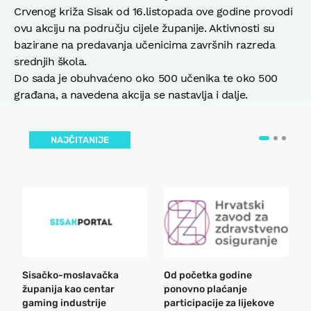
Crvenog križa Sisak od 16.listopada ove godine provodi
ovu akciju na području cijele županije. Aktivnosti su
bazirane na predavanja učenicima završnih razreda
srednjih škola.
Do sada je obuhvaćeno oko 500 učenika te oko 500
građana, a navedena akcija se nastavlja i dalje.
NAJČITANIJE
Sisačko-moslavačka
Od početka godine
B
županija kao centar
ponovno plaćanje
n
gaming industrije
participacije za lijekove
a