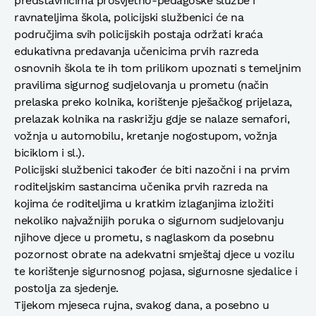
predstavnicima prosvjetno-pedagoške službe i
ravnateljima škola, policijski službenici će na
područjima svih policijskih postaja održati kraća
edukativna predavanja učenicima prvih razreda
osnovnih škola te ih tom prilikom upoznati s temeljnim
pravilima sigurnog sudjelovanja u prometu (način
prelaska preko kolnika, korištenje pješačkog prijelaza,
prelazak kolnika na raskrižju gdje se nalaze semafori,
vožnja u automobilu, kretanje nogostupom, vožnja
biciklom i sl.).
Policijski službenici također će biti nazočni i na prvim
roditeljskim sastancima učenika prvih razreda na
kojima će roditeljima u kratkim izlaganjima izložiti
nekoliko najvažnijih poruka o sigurnom sudjelovanju
njihove djece u prometu, s naglaskom da posebnu
pozornost obrate na adekvatni smještaj djece u vozilu
te korištenje sigurnosnog pojasa, sigurnosne sjedalice i
postolja za sjedenje.
Tijekom mjeseca rujna, svakog dana, a posebno u