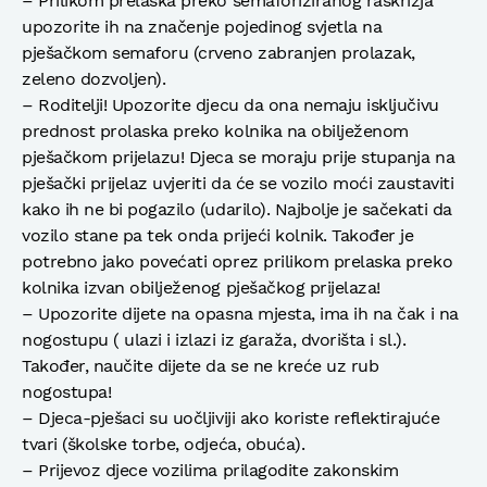
– Prilikom prelaska preko semaforiziranog raskrižja
upozorite ih na značenje pojedinog svjetla na
pješačkom semaforu (crveno zabranjen prolazak,
zeleno dozvoljen).
– Roditelji! Upozorite djecu da ona nemaju isključivu
prednost prolaska preko kolnika na obilježenom
pješačkom prijelazu! Djeca se moraju prije stupanja na
pješački prijelaz uvjeriti da će se vozilo moći zaustaviti
kako ih ne bi pogazilo (udarilo). Najbolje je sačekati da
vozilo stane pa tek onda prijeći kolnik. Također je
potrebno jako povećati oprez prilikom prelaska preko
kolnika izvan obilježenog pješačkog prijelaza!
– Upozorite dijete na opasna mjesta, ima ih na čak i na
nogostupu ( ulazi i izlazi iz garaža, dvorišta i sl.).
Također, naučite dijete da se ne kreće uz rub
nogostupa!
– Djeca-pješaci su uočljiviji ako koriste reflektirajuće
tvari (školske torbe, odjeća, obuća).
– Prijevoz djece vozilima prilagodite zakonskim