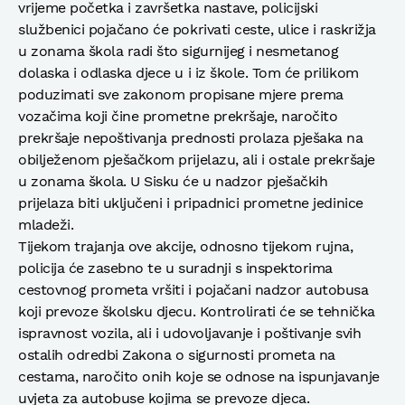
vrijeme početka i završetka nastave, policijski
službenici pojačano će pokrivati ceste, ulice i raskrižja
u zonama škola radi što sigurnijeg i nesmetanog
dolaska i odlaska djece u i iz škole. Tom će prilikom
poduzimati sve zakonom propisane mjere prema
vozačima koji čine prometne prekršaje, naročito
prekršaje nepoštivanja prednosti prolaza pješaka na
obilježenom pješačkom prijelazu, ali i ostale prekršaje
u zonama škola. U Sisku će u nadzor pješačkih
prijelaza biti uključeni i pripadnici prometne jedinice
mladeži.
Tijekom trajanja ove akcije, odnosno tijekom rujna,
policija će zasebno te u suradnji s inspektorima
cestovnog prometa vršiti i pojačani nadzor autobusa
koji prevoze školsku djecu. Kontrolirati će se tehnička
ispravnost vozila, ali i udovoljavanje i poštivanje svih
ostalih odredbi Zakona o sigurnosti prometa na
cestama, naročito onih koje se odnose na ispunjavanje
uvjeta za autobuse kojima se prevoze djeca.