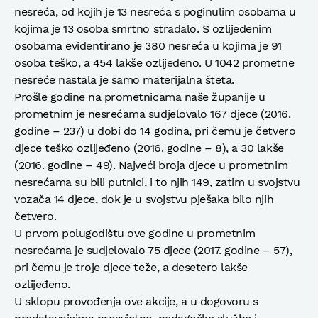
nesreća, od kojih je 13 nesreća s poginulim osobama u
kojima je 13 osoba smrtno stradalo. S ozlijeđenim
osobama evidentirano je 380 nesreća u kojima je 91
osoba teško, a 454 lakše ozlijeđeno. U 1042 prometne
nesreće nastala je samo materijalna šteta.
Prošle godine na prometnicama naše županije u
prometnim je nesrećama sudjelovalo 167 djece (2016.
godine – 237) u dobi do 14 godina, pri čemu je četvero
djece teško ozlijeđeno (2016. godine – 8), a 30 lakše
(2016. godine – 49). Najveći broja djece u prometnim
nesrećama su bili putnici, i to njih 149, zatim u svojstvu
vozača 14 djece, dok je u svojstvu pješaka bilo njih
četvero.
U prvom polugodištu ove godine u prometnim
nesrećama je sudjelovalo 75 djece (2017. godine – 57),
pri čemu je troje djece teže, a desetero lakše
ozlijeđeno.
U sklopu provođenja ove akcije, a u dogovoru s