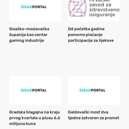
Sisačko-moslavačka
Od početka godine
B
županija kao centar
ponovno plaćanje
n
gaming industrije
participacije za lijekove
a
o
r
e
k
Gradska blagajna na kraju
Galdovački most dva
B
prvog kvartala u plusu 6,6
tjedna zatvoren za promet
n
milijuna kuna
a