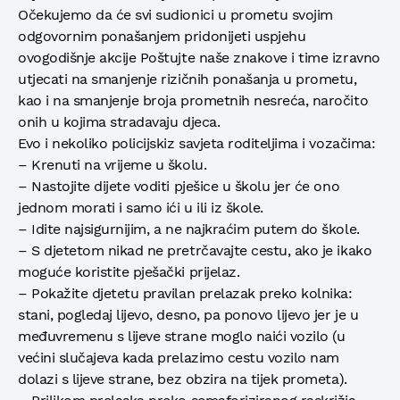
Očekujemo da će svi sudionici u prometu svojim
odgovornim ponašanjem pridonijeti uspjehu
ovogodišnje akcije Poštujte naše znakove i time izravno
utjecati na smanjenje rizičnih ponašanja u prometu,
kao i na smanjenje broja prometnih nesreća, naročito
onih u kojima stradavaju djeca.
Evo i nekoliko policijskiz savjeta roditeljima i vozačima:
– Krenuti na vrijeme u školu.
– Nastojite dijete voditi pješice u školu jer će ono
jednom morati i samo ići u ili iz škole.
– Idite najsigurnijim, a ne najkraćim putem do škole.
– S djetetom nikad ne pretrčavajte cestu, ako je ikako
moguće koristite pješački prijelaz.
– Pokažite djetetu pravilan prelazak preko kolnika:
stani, pogledaj lijevo, desno, pa ponovo lijevo jer je u
međuvremenu s lijeve strane moglo naići vozilo (u
većini slučajeva kada prelazimo cestu vozilo nam
dolazi s lijeve strane, bez obzira na tijek prometa).