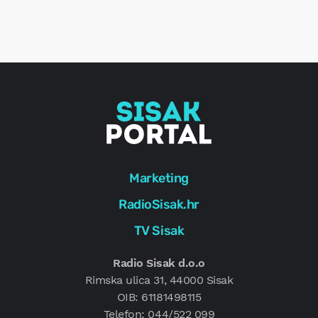
o
r
e
g
Marketing
RadioSisak.hr
TV Sisak
Radio Sisak d.o.o
Rimska ulica 31, 44000 Sisak
OIB: 61181498115
Telefon: 044/522 099