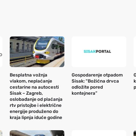
Besplatna vožnja
Gospodarenje otpadom
G
vlakom, neplaćanje
Sisak: “Božićna drvca
k
cestarine na autocesti
odložite pored
p
Sisak – Zagreb,
kontejnera”
oslobađanje od plaćanja
rtv pristojbe i električne
energije produženo do
kraja lipnja iduće godine