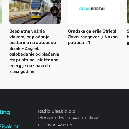
Besplatna vožnja
Gradska galerija Striegl:
S
vlakom, neplaćanje
Javni razgovori / Nakon
k
cestarine na autocesti
potresa #1
g
Sisak – Zagreb,
oslobađanje od plaćanja
rtv pristojbe i električne
energije na snazi do
kraja godine
Radio Sisak d.o.o
ting
Rimska ulica 31, 44000 Sisak
OIB: 61181498115
isak.hr