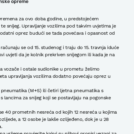
imske opreme
vremena za ovo doba godine, u predstojećem
 te snijeg. Upravljanje vozilima pod takvim uvjetima je
odatni oprez budući se tada povećava i opasnost od
računaju se od 15. studenog i traju do 15. travnja iduće
i uvjeti da je kolnik prekriven snijegom ili kada je na
ma vozače i ostale sudionike u prometu želimo
jeta upravljanja vozilima dodatno povećaju oprez u
pneumatika (M+S) ili četiri ljetna pneumatika s
 lancima za snijeg koji se postavljaju na pogonske
se 40 prometnih nesreća od kojih 12 nesreća u kojima
zlijede, a 12 osobe je lakše ozlijeđeno, dok je u 28
.
 vrijeme provjerite kakvi su njihovi propisi vezani za