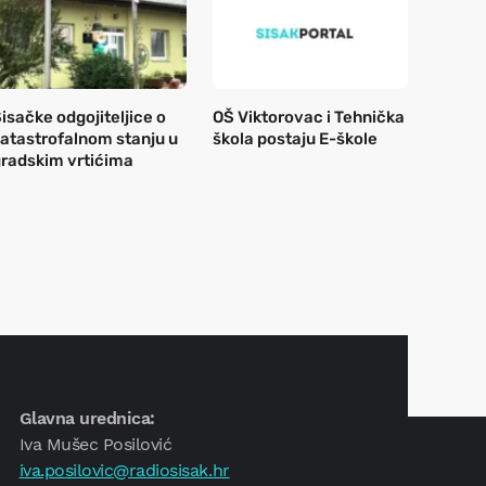
isačke odgojiteljice o
OŠ Viktorovac i Tehnička
atastrofalnom stanju u
škola postaju E-škole
radskim vrtićima
Glavna urednica:
Iva Mušec Posilović
iva.posilovic@radiosisak.hr