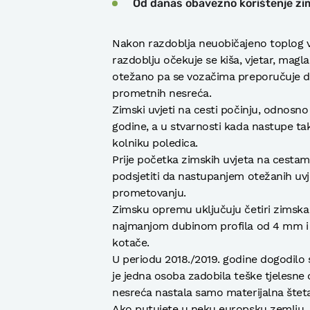
Od danas obavezno korištenje z
Nakon razdoblja neuobičajeno toplog 
razdoblju očekuje se kiša, vjetar, magla
otežano pa se vozačima preporučuje d
prometnih nesreća.
Zimski uvjeti na cesti počinju, odnosno 
godine, a u stvarnosti kada nastupe takv
kolniku poledica.
Prije početka zimskih uvjeta na cesta
podsjetiti da nastupanjem otežanih uv
prometovanju.
Zimsku opremu uključuju četiri zimska 
najmanjom dubinom profila od 4 mm i s
kotače.
U periodu 2018./2019. godine dogodilo 
je jedna osoba zadobila teške tjelesne o
nesreća nastala samo materijalna šteta
Ako putujete u neku europsku zemlju, na