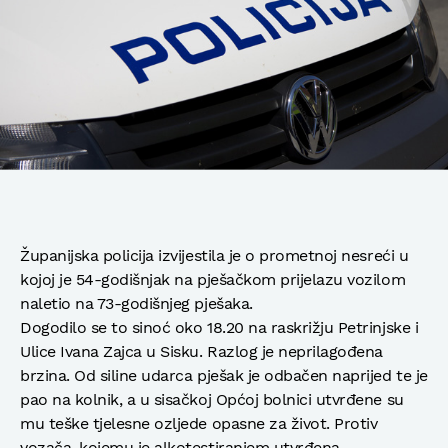
Županijska policija izvijestila je o prometnoj nesreći u
kojoj je 54-godišnjak na pješačkom prijelazu vozilom
naletio na 73-godišnjeg pješaka.
Dogodilo se to sinoć oko 18.20 na raskrižju Petrinjske i
Ulice Ivana Zajca u Sisku. Razlog je neprilagođena
brzina. Od siline udarca pješak je odbačen naprijed te je
pao na kolnik, a u sisačkoj Općoj bolnici utvrđene su
mu teške tjelesne ozljede opasne za život. Protiv
vozača, kojemu je alkotestiranjem utvrđena