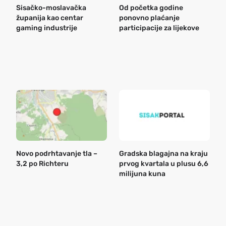
Sisačko-moslavačka
Od početka godine
B
županija kao centar
ponovno plaćanje
n
gaming industrije
participacije za lijekove
a
o
r
e
k
Novo podrhtavanje tla –
Gradska blagajna na kraju
B
3,2 po Richteru
prvog kvartala u plusu 6,6
n
milijuna kuna
a
o
r
e
g