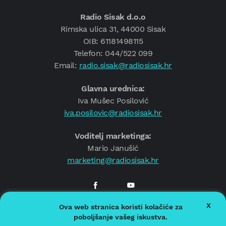
Radio Sisak d.o.o
Rimska ulica 31, 44000 Sisak
OIB: 61181498115
Telefon: 044/522 099
Email:
radio.sisak@radiosisak.hr
Glavna urednica:
Iva Mušec Posilović
iva.posilovic@radiosisak.hr
Voditelj marketinga:
Mario Janušić
marketing@radiosisak.hr
X
Ova web stranica koristi kolačiće za
© 2026.
Radio Sisak
poboljšanje vašeg iskustva.
Politika privatnosti