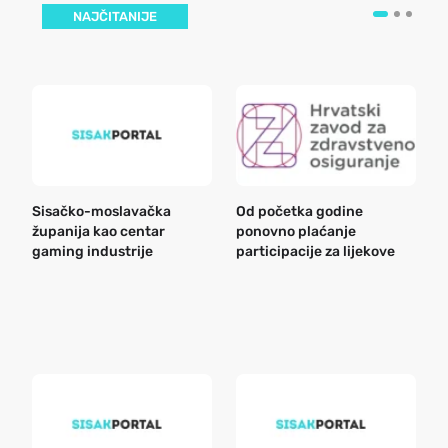
NAJČITANIJE
Sisačko-moslavačka
Od početka godine
B
županija kao centar
ponovno plaćanje
n
gaming industrije
participacije za lijekove
a
o
r
e
k