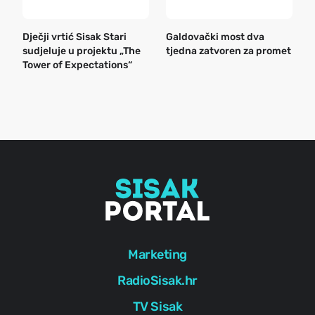
Dječji vrtić Sisak Stari
Galdovački most dva
B
sudjeluje u projektu „The
tjedna zatvoren za promet
n
Tower of Expectations“
a
o
r
e
g
Marketing
RadioSisak.hr
TV Sisak