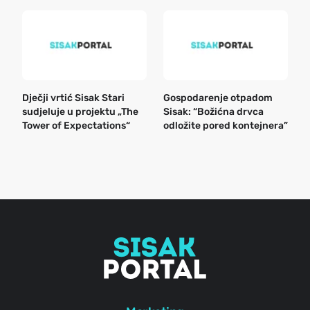
Dječji vrtić Sisak Stari
Gospodarenje otpadom
B
sudjeluje u projektu „The
Sisak: “Božićna drvca
n
Tower of Expectations“
odložite pored kontejnera”
a
o
r
e
g