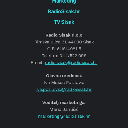
Marketing
RadioSisak.hr
TV Sisak
Radio Sisak d.o.o
Rimska ulica 31, 44000 Sisak
OIB: 61181498115
Telefon: 044/522 099
Email:
radio.sisak@radiosisak.hr
Glavna urednica:
Iva Mušec Posilović
iva.posilovic@radiosisak.hr
Voditelj marketinga:
Mario Janušić
marketing@radiosisak.hr