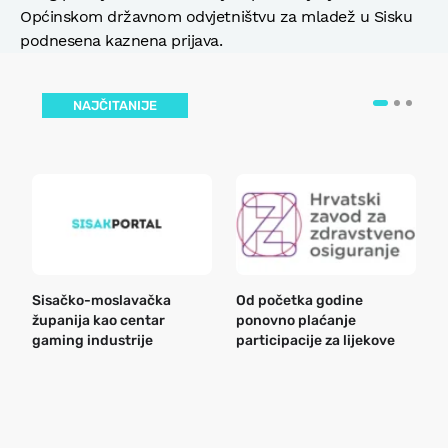
Općinskom državnom odvjetništvu za mladež u Sisku
podnesena kaznena prijava.
NAJČITANIJE
Sisačko-moslavačka
Od početka godine
B
županija kao centar
ponovno plaćanje
n
gaming industrije
participacije za lijekove
a
o
r
e
k