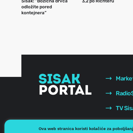
Sisak: “Božićna drvca
3,2 po Richteru
odložite pored
kontejnera”
Marke
RadioS
TV Sis
Ova web stranica koristi kolačiće za poboljšan