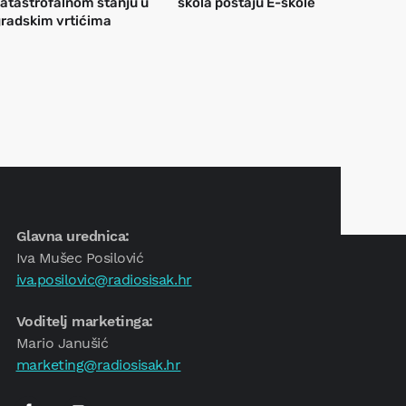
atastrofalnom stanju u
škola postaju E-škole
radskim vrtićima
Glavna urednica:
Iva Mušec Posilović
iva.posilovic@radiosisak.hr
Voditelj marketinga:
Mario Janušić
marketing@radiosisak.hr