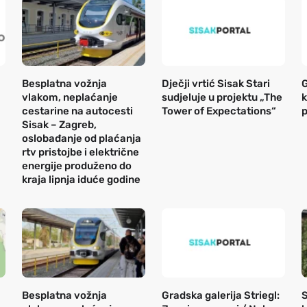
Besplatna vožnja
Dječji vrtić Sisak Stari
G
vlakom, neplaćanje
sudjeluje u projektu „The
k
cestarine na autocesti
Tower of Expectations“
p
Sisak – Zagreb,
oslobađanje od plaćanja
rtv pristojbe i električne
energije produženo do
kraja lipnja iduće godine
Besplatna vožnja
Gradska galerija Striegl:
S