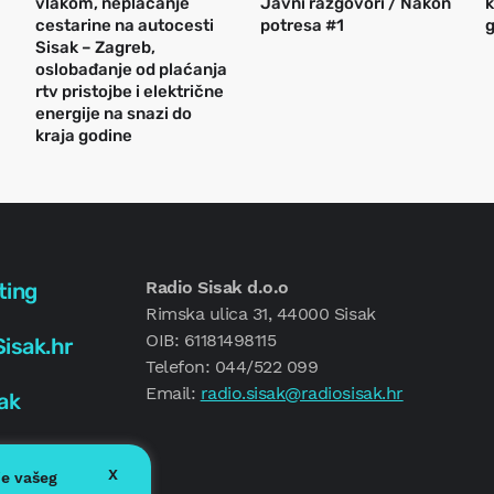
vlakom, neplaćanje
Javni razgovori / Nakon
k
cestarine na autocesti
potresa #1
g
Sisak – Zagreb,
oslobađanje od plaćanja
rtv pristojbe i električne
energije na snazi do
kraja godine
Radio Sisak d.o.o
ting
Rimska ulica 31, 44000 Sisak
OIB: 61181498115
isak.hr
Telefon: 044/522 099
Email:
radio.sisak@radiosisak.hr
ak
X
je vašeg