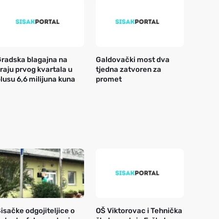
radska blagajna na
Galdovački most dva
raju prvog kvartala u
tjedna zatvoren za
lusu 6,6 milijuna kuna
promet
isačke odgojiteljice o
OŠ Viktorovac i Tehnička