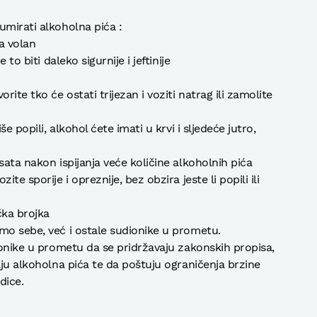
umirati alkoholna pića :
a volan
 to biti daleko sigurnije i jeftinije
rite tko će ostati trijezan i voziti natrag ili zamolite
še popili, alkohol ćete imati u krvi i sljedeće jutro,
sata nakon ispijanja veće količine alkoholnih pića
te sporije i opreznije, bez obzira jeste li popili ili
čka brojka
mo sebe, već i ostale sudionike u prometu.
ionike u prometu da se pridržavaju zakonskih propisa,
aju alkoholna pića te da poštuju ograničenja brzine
dice.