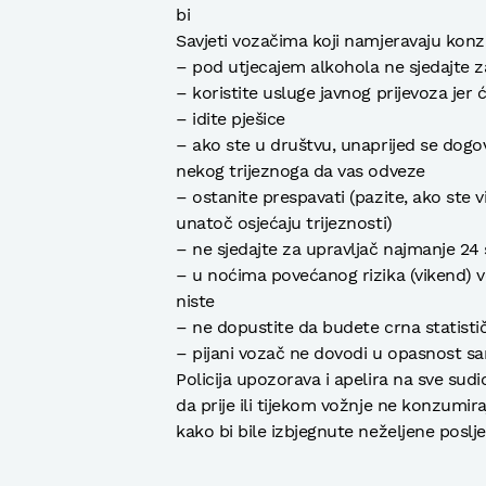
bi
Savjeti vozačima koji namjeravaju konz
– pod utjecajem alkohola ne sjedajte z
– koristite usluge javnog prijevoza jer će
– idite pješice
– ako ste u društvu, unaprijed se dogovo
nekog trijeznoga da vas odveze
– ostanite prespavati (pazite, ako ste vi
unatoč osjećaju trijeznosti)
– ne sjedajte za upravljač najmanje 24 
– u noćima povećanog rizika (vikend) vozi
niste
– ne dopustite da budete crna statisti
– pijani vozač ne dovodi u opasnost sa
Policija upozorava i apelira na sve sud
da prije ili tijekom vožnje ne konzumir
kako bi bile izbjegnute neželjene poslje