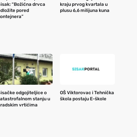
isak: “Božićna drvca
kraju prvog kvartala u
dložite pored
plusu 6,6 milijuna kuna
ontejnera”
isačke odgojiteljice o
OŠ Viktorovac i Tehnička
atastrofalnom stanju u
škola postaju E-škole
radskim vrtićima