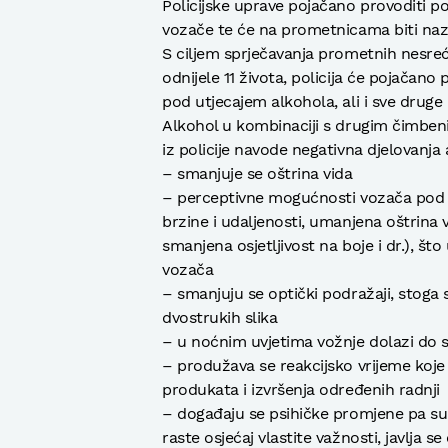
Policijske uprave pojačano provoditi p
vozače te će na prometnicama biti nazoč
S ciljem sprječavanja prometnih nesreć
odnijele 11 života, policija će pojačan
pod utjecajem alkohola, ali i sve druge
Alkohol u kombinaciji s drugim čimben
iz policije navode negativna djelovanja
– smanjuje se oštrina vida
– perceptivne mogućnosti vozača pod 
brzine i udaljenosti, umanjena oštrina v
smanjena osjetljivost na boje i dr.), š
vozača
– smanjuju se optički podražaji, stoga s
dvostrukih slika
– u noćnim uvjetima vožnje dolazi do st
– produžava se reakcijsko vrijeme koje 
produkata i izvršenja određenih radnji
– događaju se psihičke promjene pa su 
raste osjećaj vlastite važnosti, javlja s