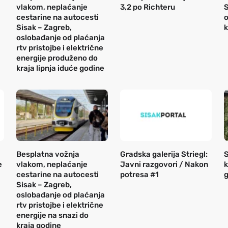
vlakom, neplaćanje
3,2 po Richteru
S
cestarine na autocesti
o
Sisak – Zagreb,
k
oslobađanje od plaćanja
rtv pristojbe i električne
energije produženo do
kraja lipnja iduće godine
Besplatna vožnja
Gradska galerija Striegl:
S
e
vlakom, neplaćanje
Javni razgovori / Nakon
k
cestarine na autocesti
potresa #1
g
Sisak – Zagreb,
oslobađanje od plaćanja
rtv pristojbe i električne
energije na snazi do
kraja godine