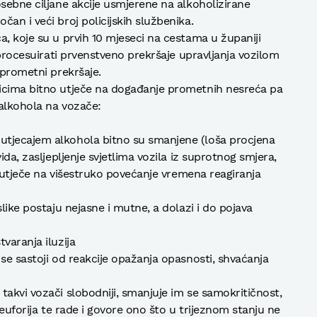
osebne ciljane akcije usmjerene na alkoholizirane
an i veći broj policijskih službenika.
a, koje su u prvih 10 mjeseci na cestama u županiji
o procesuirati prvenstveno prekršaje upravljanja vozilom
 prometni prekršaje.
icima bitno utječe na događanje prometnih nesreća pa
 alkohola na vozače:
utjecajem alkohola bitno su smanjene (loša procjena
ida, zasljepljenje svjetlima vozila iz suprotnog smjera,
to utječe na višestruko povećanje vremena reagiranja
like postaju nejasne i mutne, a dolazi i do pojava
varanja iluzija
se sastoji od reakcije opažanja opasnosti, shvaćanja
takvi vozači slobodniji, smanjuje im se samokritičnost,
e euforija te rade i govore ono što u trijeznom stanju ne