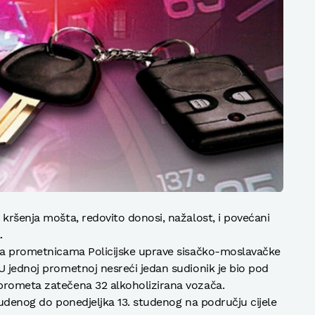
 kršenja mošta, redovito donosi, nažalost, i povećani
.
 na prometnicama Policijske uprave sisačko-moslavačke
U jednoj prometnoj nesreći jedan sudionik je bio pod
prometa zatečena 32 alkoholizirana vozača.
tudenog do ponedjeljka 13. studenog na području cijele