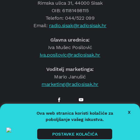
Rimska ulica 31, 44000 Sisak
OIB: 61181498115
Telefon: 044/522 099
Email:
radio.sisak@radiosisak.hr
Glavna urednica:
Iva Mušec Posilović
iva.posilovic@radiosisak.hr
Voditelj marketinga:
Mario Janušić
marketing@radiosisak.hr
X
Ova web stranica koristi kolačiće za
© 2026.
Radio Sisak
poboljšanje vašeg iskustva.
Politika privatnosti
Politika kolačića
POSTAVKE KOLAČIĆA