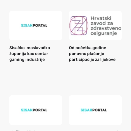
Sisačko-moslavačka
Od početka godine
B
županija kao centar
ponovno plaćanje
n
gaming industrije
participacije za lijekove
a
o
r
e
k