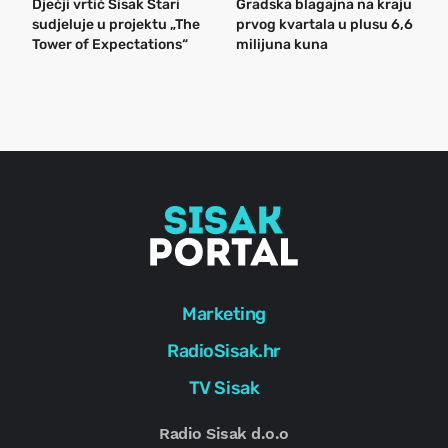
Dječji vrtić Sisak Stari
Gradska blagajna na kraju
B
sudjeluje u projektu „The
prvog kvartala u plusu 6,6
n
Tower of Expectations“
milijuna kuna
a
o
r
e
g
Marketing
RadioSisak.hr
TV Sisak
Radio Sisak d.o.o