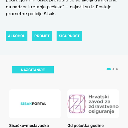
na nadzor kretanja pješaka“ – najavili su iz Postaje
prometne policije Sisak.
ALKOHOL
PROMET
SIGURNOST
NAJČITANIJE
Sisačko-moslavačka
Od početka godine
B