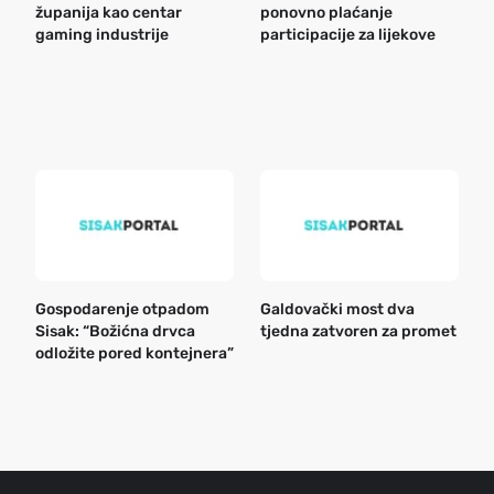
županija kao centar
ponovno plaćanje
n
gaming industrije
participacije za lijekove
a
o
r
e
k
Gospodarenje otpadom
Galdovački most dva
B
Sisak: “Božićna drvca
tjedna zatvoren za promet
n
odložite pored kontejnera”
a
o
r
e
g