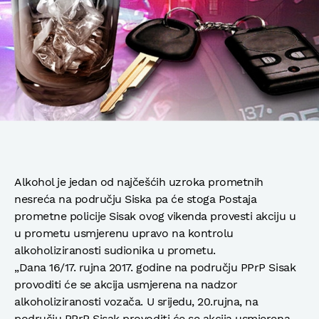
Alkohol je jedan od najčešćih uzroka prometnih
nesreća na području Siska pa će stoga Postaja
prometne policije Sisak ovog vikenda provesti akciju u
u prometu usmjerenu upravo na kontrolu
alkoholiziranosti sudionika u prometu.
„Dana 16/17. rujna 2017. godine na području PPrP Sisak
provoditi će se akcija usmjerena na nadzor
alkoholiziranosti vozača. U srijedu, 20.rujna, na
području PPrP Sisak provoditi će se akcija usmjerena