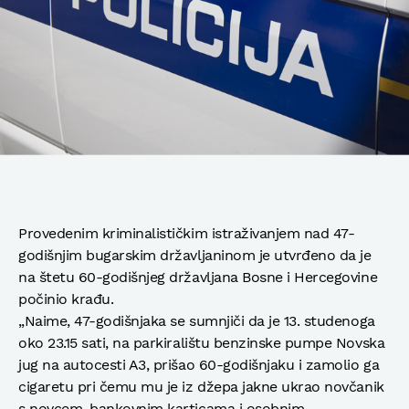
Provedenim kriminalističkim istraživanjem nad 47-
godišnjim bugarskim državljaninom je utvrđeno da je
na štetu 60-godišnjeg državljana Bosne i Hercegovine
počinio krađu.
„Naime, 47-godišnjaka se sumnjiči da je 13. studenoga
oko 23.15 sati, na parkiralištu benzinske pumpe Novska
jug na autocesti A3, prišao 60-godišnjaku i zamolio ga
cigaretu pri čemu mu je iz džepa jakne ukrao novčanik
s novcem, bankovnim karticama i osobnim