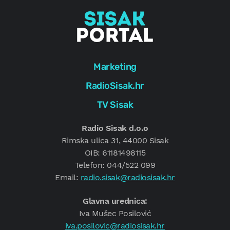
Marketing
RadioSisak.hr
TV Sisak
Radio Sisak d.o.o
Rimska ulica 31, 44000 Sisak
OIB: 61181498115
Telefon: 044/522 099
Email:
radio.sisak@radiosisak.hr
Glavna urednica:
Iva Mušec Posilović
iva.posilovic@radiosisak.hr