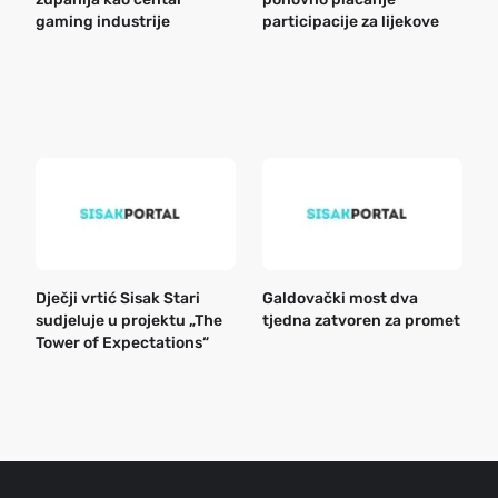
gaming industrije
participacije za lijekove
a
o
r
e
k
Dječji vrtić Sisak Stari
Galdovački most dva
B
sudjeluje u projektu „The
tjedna zatvoren za promet
n
Tower of Expectations“
a
o
r
e
g