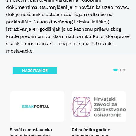
dokumentima. Osumnjičeni je iz novčanika uzeo novac,
dok je novčanik s ostalim sadržajem odbacio na
parkiralište. Nakon dovršenog kriminalističkog
istraživanja 47-godišnjak je uz kaznenu prijavu zbog
krađe predan pritvorskom nadzorniku Policijske uprave
sisačko-moslavačke.“ – izvijestili su iz PU sisačko-
moslavačke
NAJČITANIJE
Sisačko-moslavačka
Od početka godine
B
županija kao centar
ponovno plaćanje
n