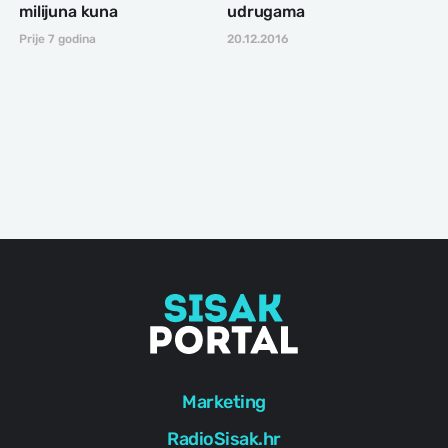
milijuna kuna
udrugama
Prije 7 godina
20.12.2016
Marketing
RadioSisak.hr