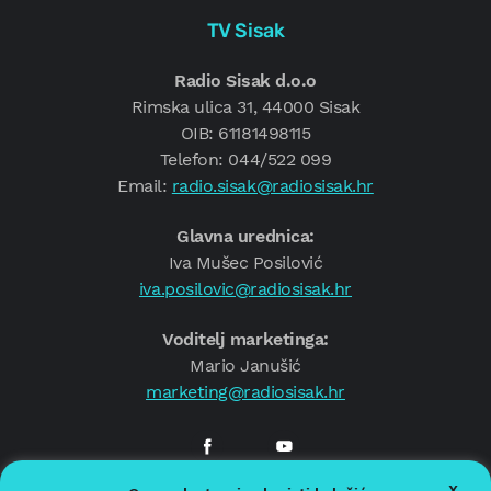
TV Sisak
Radio Sisak d.o.o
Rimska ulica 31, 44000 Sisak
OIB: 61181498115
Telefon: 044/522 099
Email:
radio.sisak@radiosisak.hr
Glavna urednica:
Iva Mušec Posilović
iva.posilovic@radiosisak.hr
Voditelj marketinga:
Mario Janušić
marketing@radiosisak.hr
X